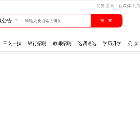
简要咨询
新媒体/短
搜公告
三支一扶
银行招聘
教师招聘
选调遴选
学历升学
公 众