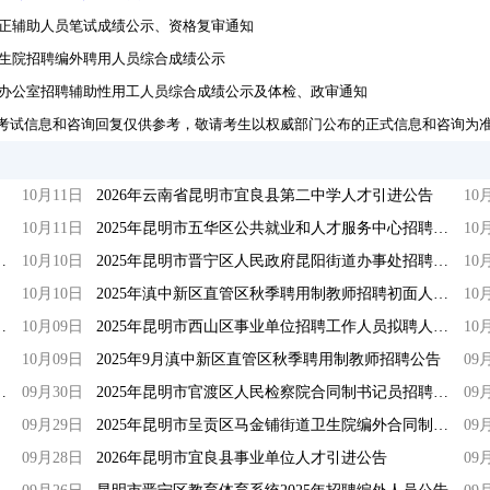
矫正辅助人员笔试成绩公示、资格复审通知
卫生院招聘编外聘用人员综合成绩公示
员会办公室招聘辅助性用工人员综合成绩公示及体检、政审通知
考试信息和咨询回复仅供参考，敬请考生以权威部门公布的正式信息和咨询为
10月11日
2026年云南省昆明市宜良县第二中学人才引进公告
10
10月11日
2025年昆明市五华区公共就业和人才服务中心招聘公益性岗位人员公告
10
外合同制专业技术人员招聘笔试公告
10月10日
2025年昆明市晋宁区人民政府昆阳街道办事处招聘编外人员公告
10
10月10日
2025年滇中新区直管区秋季聘用制教师招聘初面人员公告
10
性岗位劳务派遣工作人员招聘公告
10月09日
2025年昆明市西山区事业单位招聘工作人员拟聘人员公示（四）
10
10月09日
2025年9月滇中新区直管区秋季聘用制教师招聘公告
09
管委会招聘劳动合同聘用人员公告
09月30日
2025年昆明市官渡区人民检察院合同制书记员招聘公告
09
09月29日
2025年昆明市呈贡区马金铺街道卫生院编外合同制专业技术人员招聘公告
09
09月28日
2026年昆明市宜良县事业单位人才引进公告
09