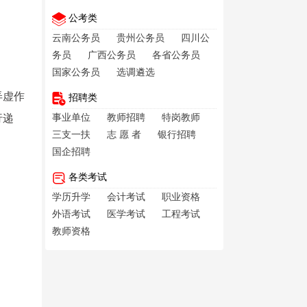
公考类
云南公务员
贵州公务员
四川公
务员
广西公务员
各省公务员
国家公务员
选调遴选
弄虚作
招聘类
行递
事业单位
教师招聘
特岗教师
三支一扶
志 愿 者
银行招聘
国企招聘
各类考试
学历升学
会计考试
职业资格
外语考试
医学考试
工程考试
教师资格