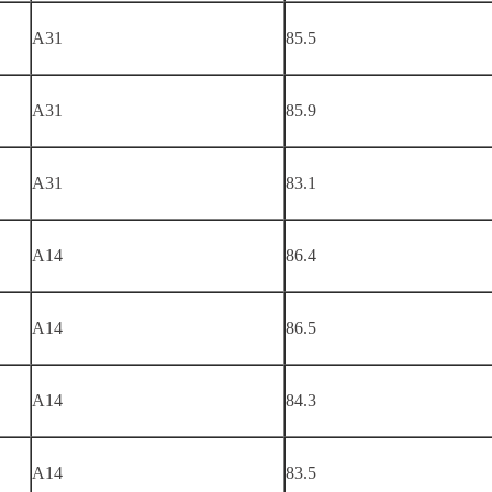
A31
85.5
A31
85.9
A31
83.1
A14
86.4
A14
86.5
A14
84.3
A14
83.5