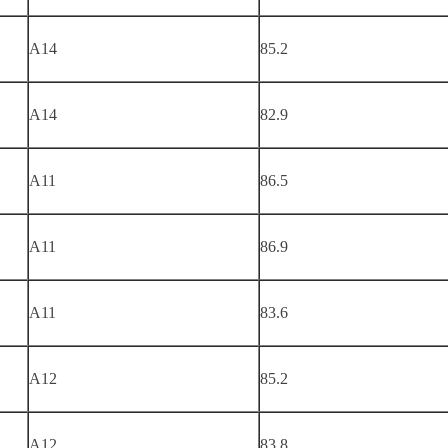
A14
85.2
A14
82.9
A11
86.5
A11
86.9
A11
83.6
A12
85.2
A12
83.8