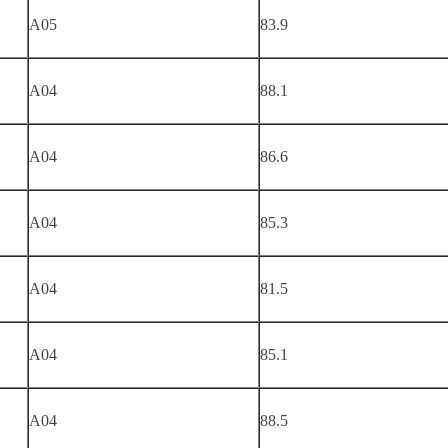
A05
83.9
A04
88.1
A04
86.6
A04
85.3
A04
81.5
A04
85.1
A04
88.5