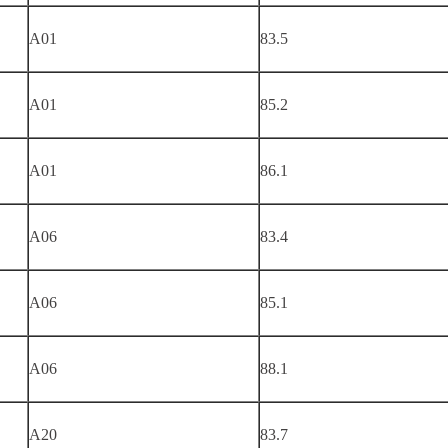
A01
83.5
A01
85.2
A01
86.1
A06
83.4
A06
85.1
A06
88.1
A20
83.7