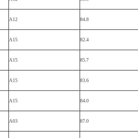
A12
84.8
A15
82.4
A15
85.7
A15
83.6
A15
84.0
A03
87.0