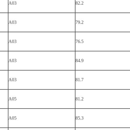
A03
82.2
A03
79.2
A03
76.5
A03
84.9
A03
81.7
A05
81.2
A05
85.3