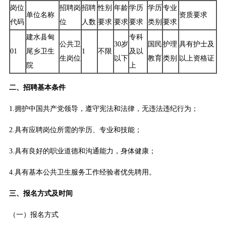
岗位
招聘岗
招聘
性别
年龄
学历
学历
专业
单位名称
资质要求
代码
位
人数
要求
要求
要求
类别
要求
建水县甸
专科
公共卫
30岁
国民
护理
具有护士及
01
尾乡卫生
1
不限
及以
生岗位
以下
教育
类别
以上资格证
院
上
二、招聘基本条件
1.拥护中国共产党领导，遵守宪法和法律，无违法违纪行为；
2.具有应聘岗位所需的学历、专业和技能；
3.具有良好的职业道德和沟通能力，身体健康；
4.具有基本公共卫生服务工作经验者优先聘用。
三、报名方式及时间
（一）报名方式