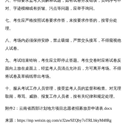
六、不得要求监考人员解释试题，如有试卷分发错误，页码序号不
对、字迹模糊或有折皱、污点等问题，应举手询问。
七、考生应严格按照试卷要求作答，未按要求作答的，按零分处
理。
八、考场内必须保持安静，禁止吸烟，严禁交头接耳，不得窥视他
人试卷。
九、考试结束铃响，考生应立即停止答题。考生交卷时应将试卷反
面向上放在桌面上，经监考人员清点允许后，方可离开考场。不得
将试卷及草稿纸带出考场。
十、服从考试工作人员管理，接受监考人员的监督和检查。对无理
取闹，辱骂、威胁、报复工作人员者，按有关纪律和规定处理。
附件2：
云南省西部计划地方项目志愿者招募放弃申请表.docx
来源：https://mp.weixin.qq.com/s/J2aw9ZQby7oTRLbkyM48Rg