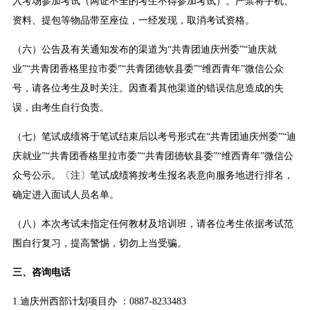
入考场参加考试（两证不全的考生不得参加考试）。严禁将手机、
资料、提包等物品带至座位，一经发现，取消考试资格。
（六）公告及有关通知发布的渠道为“共青团迪庆州委”“迪庆就
业”“共青团香格里拉市委”“共青团德钦县委”“维西青年”微信公众
号，请各位考生及时关注。因查看其他渠道的错误信息造成的失
误，由考生自行负责。
（七）笔试成绩将于笔试结束后以考号形式在“共青团迪庆州委”“迪
庆就业”“共青团香格里拉市委”“共青团德钦县委”“维西青年”微信公
众号公示。〔注〕笔试成绩将按考生报名表意向服务地进行排名，
确定进入面试人员名单。
（八）本次考试未指定任何教材及培训班，请各位考生依据考试范
围自行复习，提高警惕，切勿上当受骗。
三、咨询电话
1.迪庆州西部计划项目办 ：0887-8233483