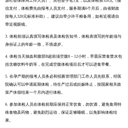
源社会保障局工作人员）、黑色签字笔1支，以及体检费320元（微
信支付，体检费先由报考人员支付，服务期满6个月后，由省财政
按每人320元标准补助）。建议自带少许干粮备用，如有近视请自
带近视眼镜。
3. 体检前须认真填写体检表及体检告知书，体检表填写的年龄须与
身份证上的年龄一致，不填虚岁。
4. 体检当天抽血和腹部B超前须空腹8－12小时，早晨应禁食禁水包
括含糖饮料牛奶等，在完成空腹体检项目后才可以进食早餐。
5. 在孕产期的报考人员务必和招募管理部门工作人员先联系，经医
院确认可以申请延期体检，待生产过后或妊娠终止，按国家相关政
策产休假结束一个月内进行体检。
6. 参加体检人员在体检前期应保持正常饮食，勿饮酒，避免食用特
殊食物及药物，避免剧烈运动，保证足够睡眠，以免影响体检结
果。