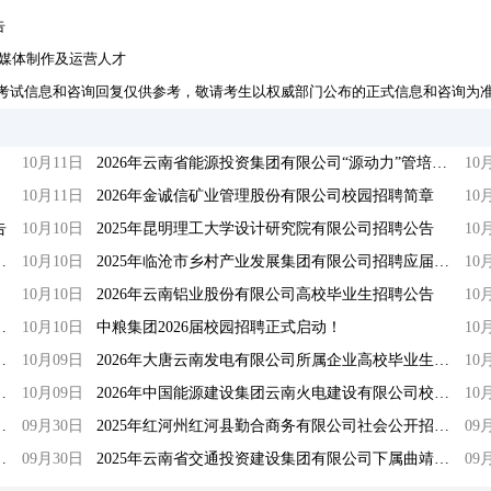
告
新媒体制作及运营人才
考试信息和咨询回复仅供参考，敬请考生以权威部门公布的正式信息和咨询为
10月11日
2026年云南省能源投资集团有限公司“源动力”管培生及所属公司校园招聘公告
10
10月11日
2026年金诚信矿业管理股份有限公司校园招聘简章
10
告
10月10日
2025年昆明理工大学设计研究院有限公司招聘公告
10
限公司选调中层管理人员公告
10月10日
2025年临沧市乡村产业发展集团有限公司招聘应届毕业生公告
10
10月10日
2026年云南铝业股份有限公司高校毕业生招聘公告
10
份有限公司管理人员社会招聘公告
10月10日
中粮集团2026届校园招聘正式启动！
10
笔试成绩及进入面试人员名单公示
10月09日
2026年大唐云南发电有限公司所属企业高校毕业生招聘公告
10
业生招聘通用能力考试公告
10月09日
2026年中国能源建设集团云南火电建设有限公司校园招聘公告
10
健康产业管理公司第一批次社会招聘公告
09月30日
2025年红河州红河县勤合商务有限公司社会公开招聘公告
09
市场化选聘职业经理人公告
09月30日
2025年云南省交通投资建设集团有限公司下属曲靖管理处收费员招聘公告
09