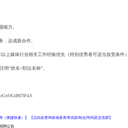
题能力。
务，达成新合作。
年以上媒体行业相关工作经验优先（特别优秀者可适当放宽条件
题请注明“姓名+职位名称”。
bRrGxOGdM7lF4A
询（便捷快速）】
【点此处查询各地各类考试咨询QQ号码及交流群】
司招聘公告