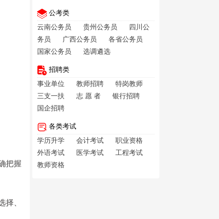
公考类
云南公务员
贵州公务员
四川公
务员
广西公务员
各省公务员
国家公务员
选调遴选
招聘类
事业单位
教师招聘
特岗教师
三支一扶
志 愿 者
银行招聘
国企招聘
各类考试
学历升学
会计考试
职业资格
外语考试
医学考试
工程考试
确把握
教师资格
选择、