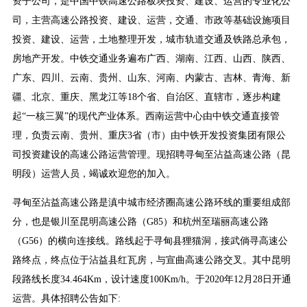
资子公司，是中国中铁高速公路板块投资、建设、运营的专业化公
司，主营高速公路投资、建设、运营，交通、市政等基础设施项目
投资、建设、运营，土地整理开发，城市轨道交通及铁路总承包，
房地产开发。中铁交通业务遍布广西、湖南、江西、山西、陕西、
广东、四川、云南、贵州、山东、河南、内蒙古、吉林、青海、新
疆、北京、重庆、黑龙江等18个省、自治区、直辖市，逐步构建
起“一核三翼”的现代产业体系。西南运营中心由中铁交通直接管
理，负责云南、贵州、重庆3省（市）由中铁开发投资集团有限公
司投资建设的高速公路运营管理。现招聘寻甸至沾益高速公路（昆
明段）运营人员，竭诚欢迎您的加入。
寻甸至沾益高速公路是滇中城市经济圈高速公路环线的重要组成部
分，也是银川至昆明高速公路（G85）和杭州至瑞丽高速公路
（G56）的横向连接线。路线起于寻甸县狸猫洞，接武倘寻高速公
路终点，终点位于沾益县红瓦房，与宣曲高速公路交叉。其中昆明
段路线长度34.464Km，设计速度100Km/h。于2020年12月28日开通
运营。具体招聘公告如下: