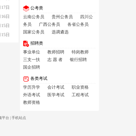
月17日
公考类
月16日
云南公务员
贵州公务员
四川公
务员
广西公务员
各省公务员
月15日
国家公务员
选调遴选
月15日
招聘类
事业单位
教师招聘
特岗教师
三支一扶
志 愿 者
银行招聘
国企招聘
各类考试
学历升学
会计考试
职业资格
外语考试
医学考试
工程考试
教师资格
频平台
|
手机站点