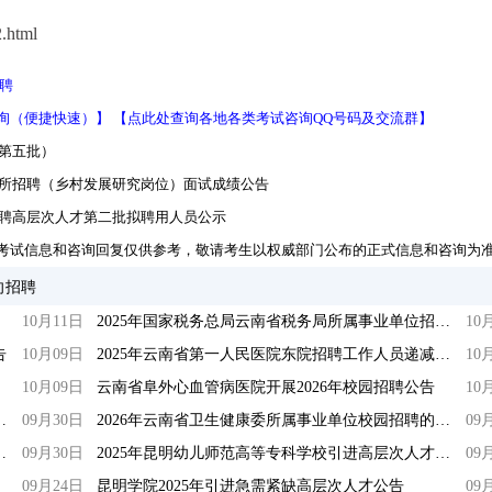
.html
聘
询（便捷快速）】
【点此处查询各地各类考试咨询QQ号码及交流群】
（第五批）
究所招聘（乡村发展研究岗位）面试成绩公告
招聘高层次人才第二批拟聘用人员公示
考试信息和咨询回复仅供参考，敬请考生以权威部门公布的正式信息和咨询为
向招聘
10月11日
2025年国家税务总局云南省税务局所属事业单位招聘工作人员公告
10
告
10月09日
2025年云南省第一人民医院东院招聘工作人员递减岗位情况公告
10
10月09日
云南省阜外心血管病医院开展2026年校园招聘公告
10
业编制工勤人员招聘笔试成绩公告
09月30日
2026年云南省卫生健康委所属事业单位校园招聘的公告
09
先面试后笔试岗位报考指南
09月30日
2025年昆明幼儿师范高等专科学校引进高层次人才公告
09
09月24日
昆明学院2025年引进急需紧缺高层次人才公告
09