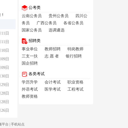
公考类
准！
云南公务员
贵州公务员
四川公
务员
广西公务员
各省公务员
国家公务员
选调遴选
月11日
招聘类
月11日
事业单位
教师招聘
特岗教师
月10日
三支一扶
志 愿 者
银行招聘
月09日
国企招聘
月09日
各类考试
月30日
学历升学
会计考试
职业资格
月29日
外语考试
医学考试
工程考试
月28日
教师资格
月28日
月26日
频平台
|
手机站点