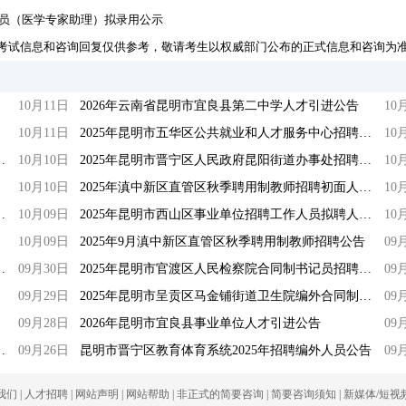
人员（医学专家助理）拟录用公示
考试信息和咨询回复仅供参考，敬请考生以权威部门公布的正式信息和咨询为
10月11日
2026年云南省昆明市宜良县第二中学人才引进公告
10
10月11日
2025年昆明市五华区公共就业和人才服务中心招聘公益性岗位人员公告
10
外合同制专业技术人员招聘笔试公告
10月10日
2025年昆明市晋宁区人民政府昆阳街道办事处招聘编外人员公告
10
10月10日
2025年滇中新区直管区秋季聘用制教师招聘初面人员公告
10
性岗位劳务派遣工作人员招聘公告
10月09日
2025年昆明市西山区事业单位招聘工作人员拟聘人员公示（四）
10
10月09日
2025年9月滇中新区直管区秋季聘用制教师招聘公告
09
管委会招聘劳动合同聘用人员公告
09月30日
2025年昆明市官渡区人民检察院合同制书记员招聘公告
09
09月29日
2025年昆明市呈贡区马金铺街道卫生院编外合同制专业技术人员招聘公告
09
09月28日
2026年昆明市宜良县事业单位人才引进公告
09
务中心公益性岗位招聘公告
09月26日
昆明市晋宁区教育体育系统2025年招聘编外人员公告
09
我们
|
人才招聘
|
网站声明
|
网站帮助
|
非正式的简要咨询
|
简要咨询须知
|
新媒体/短视