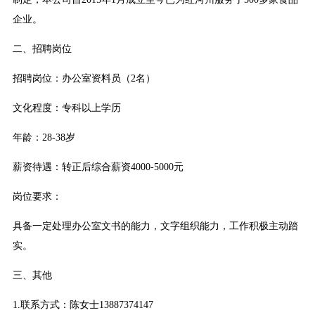
企业。
二、招聘岗位
招聘岗位：办公室资料员（2名）
文化程度：专科以上学历
年龄：28-38岁
薪资待遇：转正后综合薪资4000-5000元
岗位要求：
具备一定处理办公室文书的能力，文字组织能力，工作积极主动踏
实。
三、其他
1.联系方式：陈女士13887374147