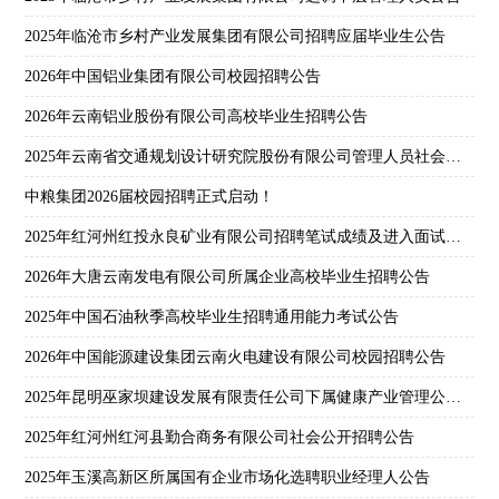
2025年临沧市乡村产业发展集团有限公司招聘应届毕业生公告
2026年中国铝业集团有限公司校园招聘公告
2026年云南铝业股份有限公司高校毕业生招聘公告
2025年云南省交通规划设计研究院股份有限公司管理人员社会招聘公告
中粮集团2026届校园招聘正式启动！
2025年红河州红投永良矿业有限公司招聘笔试成绩及进入面试人员名单公示
2026年大唐云南发电有限公司所属企业高校毕业生招聘公告
2025年中国石油秋季高校毕业生招聘通用能力考试公告
2026年中国能源建设集团云南火电建设有限公司校园招聘公告
2025年昆明巫家坝建设发展有限责任公司下属健康产业管理公司第一批次社会招聘公告
2025年红河州红河县勤合商务有限公司社会公开招聘公告
2025年玉溪高新区所属国有企业市场化选聘职业经理人公告