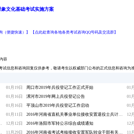
对象文化基础考试实施方案
询（便捷快速）】
【点此处查询各地各类考试咨询QQ号码及交流群】
试内容
考试信息和咨询回复仅供参考，敬请考生以权威部门公布的正式信息和咨询为
01月19日
周口市2019年兵役登记工作正式开始
01
01月16日
漯河市2019年网上兵役登记公告
01
01月16日
平顶山市2019年兵役登记工作启动
01
01月11日
2016年河南省直机关事业单位接收安置退役士兵计划表
12
专业技术干部选岗日程安排
12月12日
2016年洛阳市军转公示综合成绩通知
12
偶档案接转/审查和管理工作通知
11月29日
2016年河南省考试考核接收安置军队转业干部有关问题通知
11