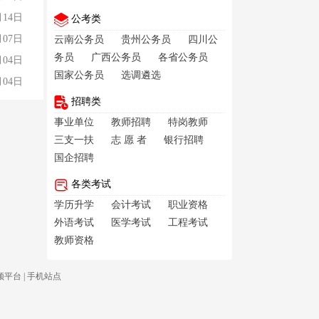
月14日
公考类
月07日
云南公务员
贵州公务员
四川公
务员
广西公务员
各省公务员
月04日
国家公务员
选调遴选
月04日
招聘类
事业单位
教师招聘
特岗教师
三支一扶
志 愿 者
银行招聘
国企招聘
各类考试
学历升学
会计考试
职业资格
外语考试
医学考试
工程考试
教师资格
频平台
|
手机站点