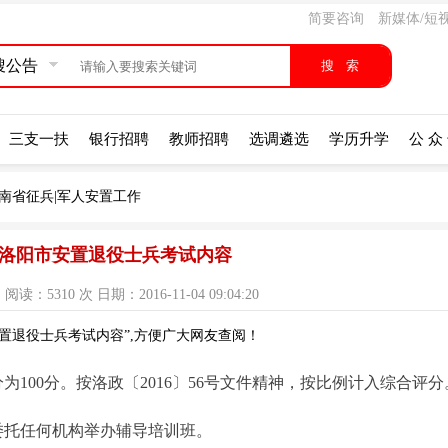
简要咨询
新媒体/短
搜公告
三支一扶
银行招聘
教师招聘
选调遴选
学历升学
公 众
南省征兵|军人安置工作
6年洛阳市安置退役士兵考试内容
：5310 次 日期：2016-11-04 09:04:20
安置退役士兵考试内容”,方便广大网友查阅！
100分。按洛政〔2016〕56号文件精神，按比例计入综合评分
委托任何机构举办辅导培训班。