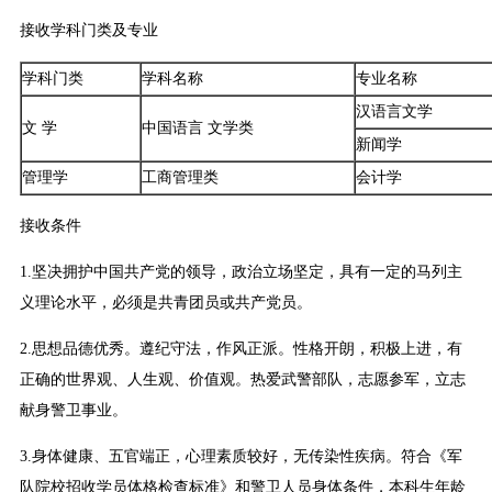
接收学科门类及专业
学科门类
学科名称
专业名称
汉语言文学
文 学
中国语言 文学类
新闻学
管理学
工商管理类
会计学
接收条件
1.坚决拥护中国共产党的领导，政治立场坚定，具有一定的马列主
义理论水平，必须是共青团员或共产党员。
2.思想品德优秀。遵纪守法，作风正派。性格开朗，积极上进，有
正确的世界观、人生观、价值观。热爱武警部队，志愿参军，立志
献身警卫事业。
3.身体健康、五官端正，心理素质较好，无传染性疾病。符合《军
队院校招收学员体格检查标准》和警卫人员身体条件，本科生年龄