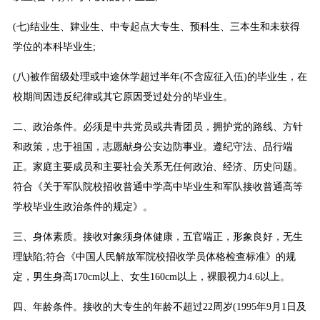
(七)结业生、肄业生、中专起点大专生、预科生、三本生和未获得
学位的本科毕业生;
(八)被作留级处理或中途休学超过半年(不含应征入伍)的毕业生，在
校期间因违反纪律或其它原因受过处分的毕业生。
二、政治条件。必须是中共党员或共青团员，拥护党的路线、方针
和政策，忠于祖国，志愿献身公安边防事业。遵纪守法、品行端
正。家庭主要成员和主要社会关系无任何政治、经济、历史问题。
符合《关于军队院校招收普通中学高中毕业生和军队接收普通高等
学校毕业生政治条件的规定》。
三、身体素质。接收对象须身体健康，五官端正，形象良好，无生
理缺陷;符合《中国人民解放军院校招收学员体格检查标准》的规
定，男生身高170cm以上、女生160cm以上，裸眼视力4.6以上。
四、年龄条件。接收的大专生的年龄不超过22周岁(1995年9月1日及