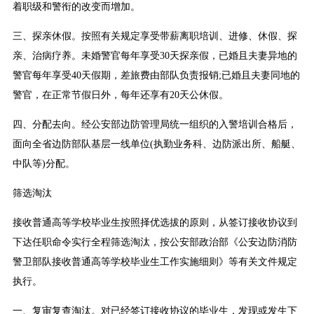
着职级和警衔的改变而增加。
三、探亲休假。按照有关规定享受带薪离职培训、进修、休假、探
亲、治病疗养。未婚警官每年享受30天探亲假，已婚且夫妻异地的
警官每年享受40天假期，差旅费由部队负责报销;已婚且夫妻同地的
警官，在正常节假日外，每年还享有20天公休假。
四、分配去向。经公安部边防管理局统一组织的入警培训合格后，
面向全省边防部队基层一线单位(执勤业务科、边防派出所、船艇、
中队等)分配。
筛选淘汰
接收普通高等学校毕业生按照择优选拔的原则，从签订接收协议到
下达任职命令实行全程筛选淘汰，按公安部政治部《公安边防消防
警卫部队接收普通高等学校毕业生工作实施细则》等有关文件规定
执行。
一、复审复查淘汰。对已经签订接收协议的毕业生，发现或发生下