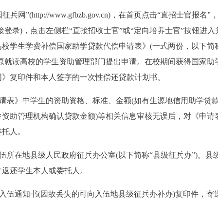
(http://www.gfbzb.gov.cn)，在首页点击“直招士官报名”
登录)，点击左侧栏“直接招收士官”或“定向培养士官”按钮进入
校学生学费补偿国家助学贷款代偿申请表》(一式两份，以下简
原就读高校的学生资助管理部门提出申请。在校期间获得国家助
同》复印件和本人签字的一次性偿还贷款计划书。
申请表》中学生的资助资格、标准、金额(如有生源地信用助学贷
资助管理机构确认贷款金额)等相关信息审核无误后，对《申请
委托人。
伍所在地县级人民政府征兵办公室(以下简称“县级征兵办”)。县
并返还学生本人或委托人。
和入伍通知书(因故丢失的可向入伍地县级征兵办补办)复印件，寄