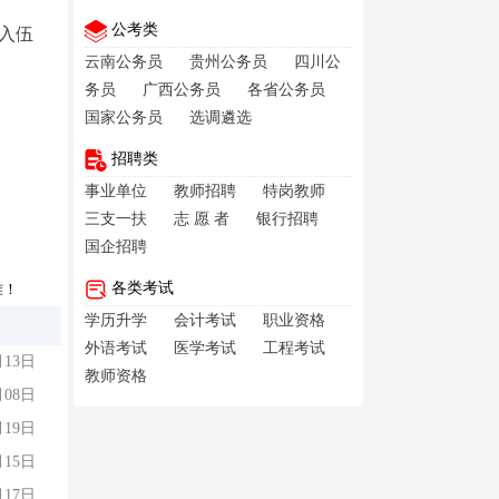
公考类
入伍
云南公务员
贵州公务员
四川公
务员
广西公务员
各省公务员
国家公务员
选调遴选
招聘类
事业单位
教师招聘
特岗教师
三支一扶
志 愿 者
银行招聘
国企招聘
各类考试
准！
学历升学
会计考试
职业资格
外语考试
医学考试
工程考试
月13日
教师资格
月08日
月19日
月15日
月17日