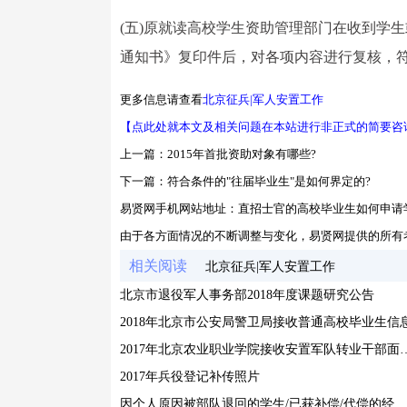
(五)原就读高校学生资助管理部门在收到学
通知书》复印件后，对各项内容进行复核，
更多信息请查看
北京征兵|军人安置工作
【点此处就本文及相关问题在本站进行非正式的简要咨
上一篇：
2015年首批资助对象有哪些?
下一篇：
符合条件的"往届毕业生"是如何界定的?
易贤网手机网站地址：
直招士官的高校毕业生如何申请
由于各方面情况的不断调整与变化，易贤网提供的所有
相关阅读
北京征兵|军人安置工作
北京市退役军人事务部2018年度课题研究公告
2018年北京市公安局警卫局接收普通高校毕业生信
2017年北京农业职业学院接收
2017年兵役登记补传照片
因个人原因被部队退回的学生/已获补偿/代偿的经费要被收回吗?