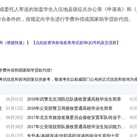
生或委托人寄送的加盖学生入伍地县级征兵办公章《申请表》和《
符合条件的，按规定向学生进行学费补偿或国家助学贷款代偿。
询（便捷快速）】
【点此处查询各地各类考试咨询QQ号码及交流群】
学费补偿和国家助学贷款代偿?
考试信息和咨询回复仅供参考，敬请考生以权威部门公布的正式信息和咨询为
06月01日
2018年武警北京消防总队接收普通高校毕业生简章
01
息
01月12日
2018年公安部警卫局接收普通高校毕业生简章
01
安置军队转业干部面试公告
08月28日
2017年北京市旅游发展委员会接收安置军队转业干部面试公告
08
05月30日
2017年公安现役部队接收普通高校毕业生知识能力考试时间通知
02
01月17日
专升本/本硕连读/中职高职连读的毕业生直招士官如何享受资助?
01