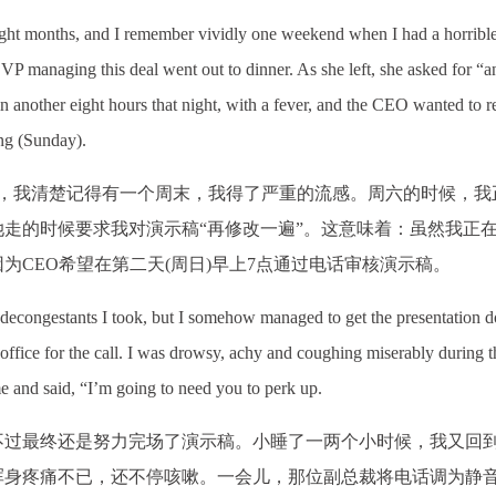
ight months, and I remember vividly one weekend when I had a horrible 
VP managing this deal went out to dinner. As she left, she asked for “a
 in another eight hours that night, with a fever, and the CEO wanted to 
ing (Sunday).
月，我清楚记得有一个周末，我得了严重的流感。周六的时候，我
走的时候要求我对演示稿“再修改一遍”。这意味着：虽然我正
为CEO希望在第二天(周日)早上7点通过电话审核演示稿。
 decongestants I took, but I somehow managed to get the presentation d
 office for the call. I was drowsy, achy and coughing miserably during th
e and said, “I’m going to need you to perk up.
不过最终还是努力完场了演示稿。小睡了一两个小时候，我又回
浑身疼痛不已，还不停咳嗽。一会儿，那位副总裁将电话调为静