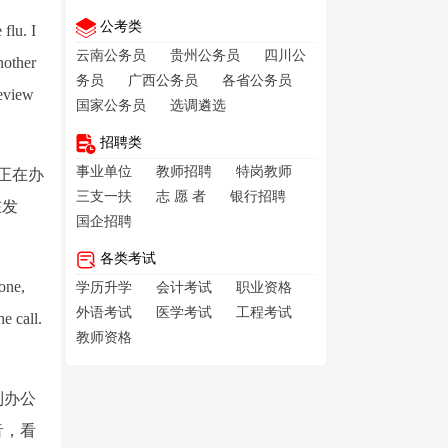
公考类
flu. I
云南公务员
贵州公务员
四川公
nother
务员
广西公务员
各省公务员
review
国家公务员
选调遴选
招聘类
事业单位
教师招聘
特岗教师
正在办
三支一扶
志 愿 者
银行招聘
在发
国企招聘
各类考试
one,
学历升学
会计考试
职业资格
外语考试
医学考试
工程考试
e call.
教师资格
到办公
音，看