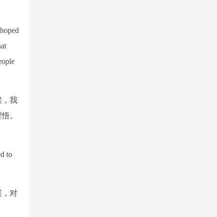
d hoped
hat
eople
候，我
醒悟。
d to
展，对