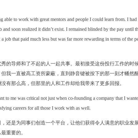
g able to work with great mentors and people I could learn from. I ha
and soon realized it didn’t exist. I remained blinded by the pay until t
k a job that paid much less but was far more rewarding in terms of the p
优秀的导师和了不起的人一起共事。最初接受这份投行工作的时
。但我一直被高工资所蒙蔽，直到静音键被按下的那一刻才幡然
酬没有那么高，但那里的人和工作却给我带来了更多回报。
nt to me was critical not just when co-founding a company that I wante
isfying careers for all those I work with as well.
司，还是为同事们创造一个平台，让他们获得令人满意的职业发
己最重要的。