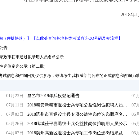
2018年
询（便捷快速）】
【点此处查询各地各类考试咨询QQ号码及交流群】
公告
补录政审初审通过拟录用人员名单公示
益性岗位定岗公示（第二批）
考试信息和咨询回复仅供参考，敬请考生以权威部门公布的正式信息和咨询为
01月23日
昌邑市2019年兵役登记通告
01
07月11日
2018泰安新泰市退役士兵专项公益性岗位拟聘人员进行公示和组织报到试用公告（第三批）
07
兵专项公益性岗位招聘公告
07月03日
2018滨州市直退役士兵专项公益性岗位选岗顺序名单公示
06
05月26日
2018聊城茌平县退役士兵公益性岗位拟聘用人员公示
05
益性岗位报名工作通知（第三批）
04月02日
2018滨州高新区退役士兵专项工作岗位选岗结果及拟聘用人员公示
03