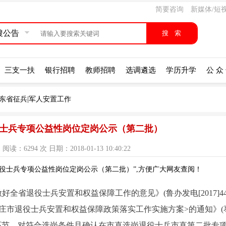
简要咨询
新媒体/短
搜公告
三支一扶
银行招聘
教师招聘
选调遴选
学历升学
公 众
东省征兵|军人安置工作
退役士兵专项公益性岗位定岗公示（第二批）
：6294 次 日期：2018-01-13 10:40:22
退役士兵专项公益性岗位定岗公示（第二批）”,方便广大网友查阅！
省退役士兵安置和权益保障工作的意见》(鲁办发电[2017]44
庄市退役士兵安置和权益保障政策落实工作实施方案>的通知》(
招聘等环节，对符合选岗条件且确认在市直选岗退役士兵市直第二批专