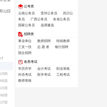
公考类
1月12日
云南公务员
贵州公务员
四川公
务员
广西公务员
各省公务员
国家公务员
选调遴选
招聘类
事业单位
教师招聘
特岗教师
三支一扶
志 愿 者
银行招聘
国企招聘
准！
各类考试
学历升学
会计考试
职业资格
月23日
外语考试
医学考试
工程考试
教师资格
月05日
月21日
月02日
月27日