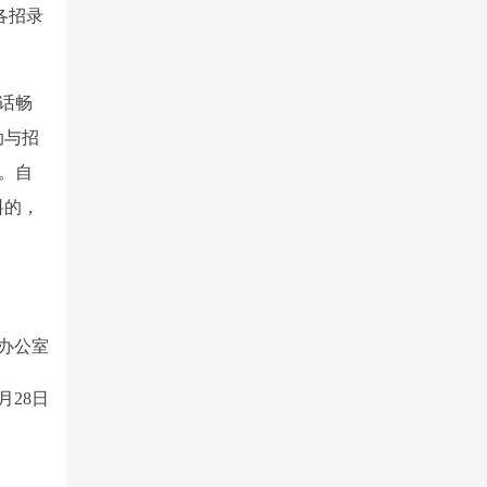
各招录
话畅
动与招
)。自
料的，
办公室
5月28日