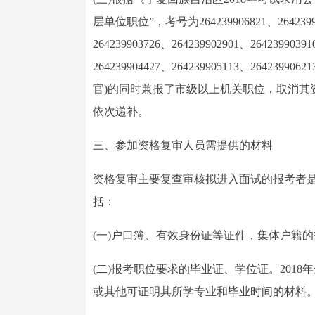
层单位职位”，考号为264239906821、2642399047
264239903726、264239902901、2642399039
264239904427、264239905113、264239
官)的同时兼报了市级以上机关职位，取消其
依次递补。
三、参加资格复审人员需提供的材料
资格复审主要复查审核拟进入面试的报考者
括：
(一)户口簿、有效身份证等证件，集体户籍
(二)报考职位要求的毕业证、学位证。201
或其他可证明其所学专业和毕业时间的材料。