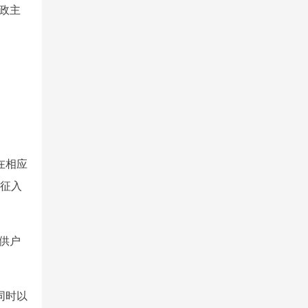
政主
在相应
应征入
供户
同时以