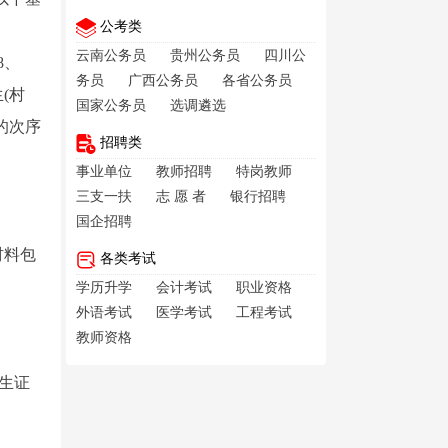
公考类
云南公务员
贵州公务员
四川公
18、
务员
广西公务员
各省公务员
生(村
国家公务员
选调遴选
的次序
招聘类
事业单位
教师招聘
特岗教师
三支一扶
志 愿 者
银行招聘
国企招聘
材料包
各类考试
学历升学
会计考试
职业资格
外语考试
医学考试
工程考试
教师资格
学生证