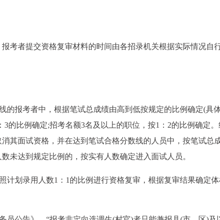
4日，报考者提交资格复审材料的时间由各招录机关根据实际情况自
数线的报考者中，根据笔试总成绩由高到低按规定的比例确定(具
：3的比例确定;招考名额3名及以上的职位，按1：2的比例确定。
取消其面试资格，并在达到笔试合格分数线的人员中，按笔试总
人数未达到规定比例的，按实有人数确定进入面试人员。
按照计划录用人数1：1的比例进行资格复审，根据复审结果确定体
公务员公告》，“报考非定向选调生(村官)者只能兼报县(市、区)及