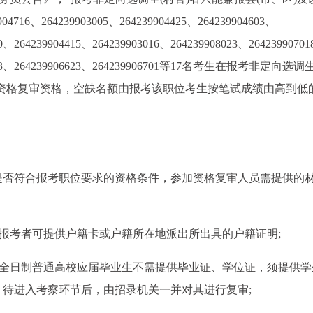
16、264239903005、264239904425、264239904603、
10、264239904415、264239903016、264239908023、2642399070
906213、264239906623、264239906701等17名考生在报考非定向选调
资格复审资格，空缺名额由报考该职位考生按笔试成绩由高到低
是否符合报考职位要求的资格条件，参加资格复审人员需提供的
的报考者可提供户籍卡或户籍所在地派出所出具的户籍证明;
8年全日制普通高校应届毕业生不需提供毕业证、学位证，须提供
待进入考察环节后，由招录机关一并对其进行复审;