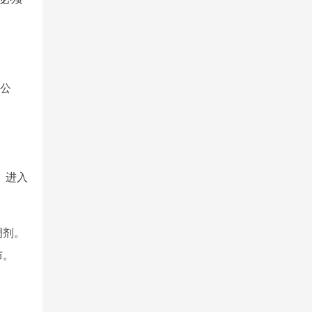
上公
。进入
调剂。
布。