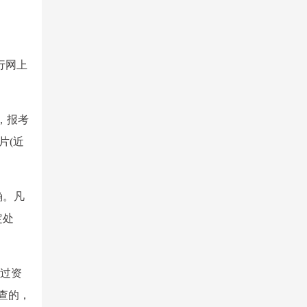
进行网上
，报考
片(近
确。凡
定处
过资
审查的，