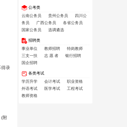
公考类
云南公务员
贵州公务员
四川公
务员
广西公务员
各省公务员
国家公务员
选调遴选
招聘类
事业单位
教师招聘
特岗教师
三支一扶
志 愿 者
银行招聘
国企招聘
不得录
各类考试
学历升学
会计考试
职业资格
外语考试
医学考试
工程考试
教师资格
(附