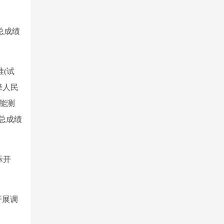
总成绩
(试
择人民
能测
总成绩
际开
开展调