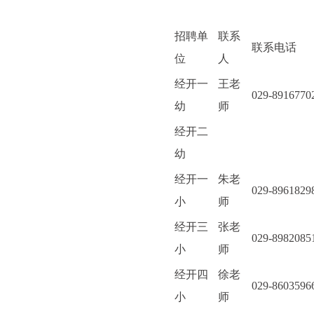
招聘单
联系
联系电话
位
人
经开一
王老
029-8916770
幼
师
经开二
幼
经开一
朱老
029-8961829
小
师
经开三
张老
029-8982085
小
师
经开四
徐老
029-8603596
小
师