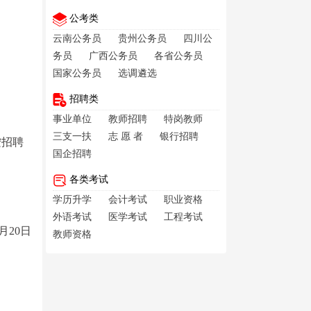
公考类
云南公务员
贵州公务员
四川公
务员
广西公务员
各省公务员
国家公务员
选调遴选
招聘类
事业单位
教师招聘
特岗教师
三支一扶
志 愿 者
银行招聘
按招聘
国企招聘
各类考试
学历升学
会计考试
职业资格
外语考试
医学考试
工程考试
8月20日
教师资格