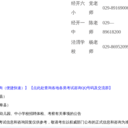
经开六
党老
029-8916900
小
师
经开一
陈老
029—
中
师
89618200
泾渭学
杨老
029-8695209
校
师
询（便捷快速）】
【点此处查询各地各类考试咨询QQ号码及交流群】
县）
岚皋县）
办幼儿园、中小学校招聘体检、考察有关事项的公告
考试信息和咨询回复仅供参考，敬请考生以权威部门公布的正式信息和咨询为