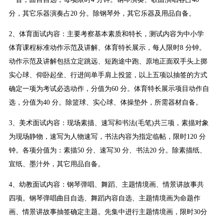
分，其它乐器演奏占20 分。除钢琴外，其它乐器及用品自备。
2、体育面试内容：主要考察基本素质和特长，测试内容为中小学
体育课程标准动作示范及讲解、体育特长展示，每人限时8 分钟。
动作示范及讲解包括立定跳远、短跑途中跑、原地正面双手头上掷
实心球、仰卧起坐、行进间单手肩上投篮，以上五项以抽签的方式
确定一项为考试必选动作，分值为60 分。体育特长展示项目动作自
选，分值为40 分。除篮球、实心球、体操垫外，所需器材自备。
3、美术面试内容：现场素描、速写和书法(毛笔)共三项，素描对象
为现场静物，速写为人物速写，书法内容为指定临帖，限时120 分
钟。各项分值为：素描50 分、速写30 分、书法20 分。除素描纸、
宣纸、墨汁外，其它用品自备。
4、幼教面试内容：钢琴弹唱、舞蹈、主题情境画、情景讲故事共
四项。钢琴弹唱曲目自选、舞蹈内容自选、主题情境画为命题作
画、情景讲故事抽签确定主题。先集中进行主题情境画，限时30分