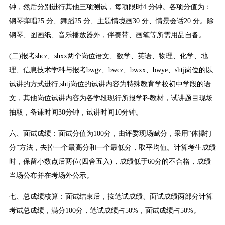
钟，然后分别进行其他三项测试，每项限时4 分钟。各项分值为：
钢琴弹唱25 分、舞蹈25 分、主题情境画30 分、情景会话20 分。除
钢琴、图画纸、音乐播放器外，伴奏带、画笔等所需用品自备。
(二)报考shcz、shxx两个岗位语文、数学、英语、物理、化学、地
理、信息技术学科与报考bwgz、bwcz、bwxx、bwye、shtj岗位的以
试讲的方式进行,shtj岗位的试讲内容为特殊教育学校初中学段的语
文，其他岗位试讲内容为各学段现行所报学科教材，试讲题目现场
抽取，备课时间30分钟，试讲时间10分钟。
六、面试成绩：面试分值为100分，由评委现场赋分，采用“体操打
分”方法，去掉一个最高分和一个最低分，取平均值。计算考生成绩
时，保留小数点后两位(四舍五入)，成绩低于60分的不合格，成绩
当场公布并在考场外公示。
七、总成绩核算：面试结束后，按笔试成绩、面试成绩两部分计算
考试总成绩，满分100分，笔试成绩占50%，面试成绩占50%。