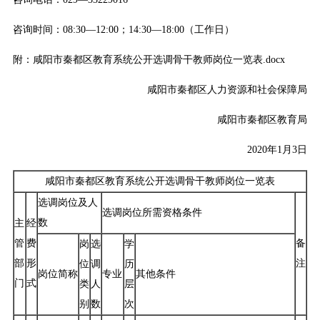
咨询时间：08:30—12:00；14:30—18:00（工作日）
附：
咸阳市秦都区教育系统公开选调骨干教师岗位一览表.docx
咸阳市秦都区人力资源和社会保障局
咸阳市秦都区教育局
2020年1月3日
咸阳市秦都区教育系统公开选调骨干教师岗位一览表
选调岗位及人
选调岗位所需资格条件
数
主
经
管
费
备
岗
选
学
部
形
注
位
调
历
岗位简称
专业
其他条件
门
式
类
人
层
别
数
次