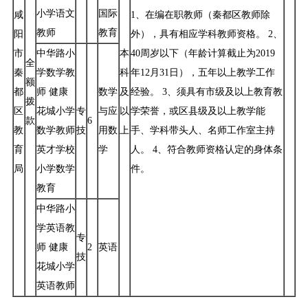
小学语文
国际
咸
1、在编在职教师（秦都区教师除
教师
教育
阳
外），具有相应学科教师资格。 2、
市
中华路小
本
40周岁以下（年龄计算截止为2019
全
秦
学数学教
科
年12月31日），五年以上教学工作
额
都
师 健康
数学
及
经验。 3、须具有市级及以上教育教
拨
区
花城小学
专
与应
以
学荣誉，或区县级及以上教学能
款
6
教
数学教师
技
用数
上
手、学科带头人、名师工作室主持
育
英才学校
学
人。 4、符合教师资格认定的身体条
局
小学数学
件。
教育
中华路小
学英语教
专
师 健康
2
英语
技
花城小学
英语教师