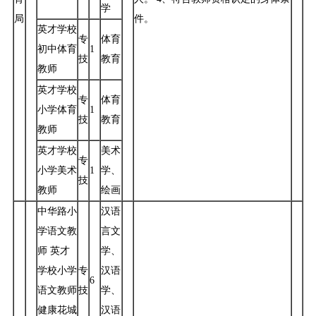
学
局
件。
英才学校
专
体育
初中体育
1
技
教育
教师
英才学校
专
体育
小学体育
1
技
教育
教师
英才学校
美术
专
小学美术
1
学、
技
教师
绘画
中华路小
汉语
学语文教
言文
师 英才
学、
学校小学
专
汉语
6
语文教师
技
学、
健康花城
汉语