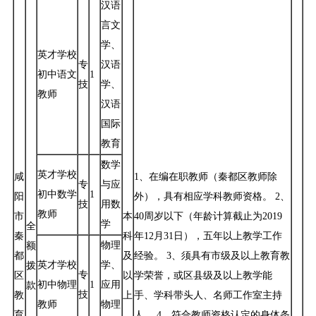
汉语
言文
学、
英才学校
专
汉语
初中语文
1
技
学、
教师
汉语
国际
教育
数学
英才学校
咸
1、在编在职教师（秦都区教师除
专
与应
初中数学
1
阳
外），具有相应学科教师资格。 2、
技
用数
教师
市
本
40周岁以下（年龄计算截止为2019
学
全
秦
科
年12月31日），五年以上教学工作
物理
额
都
及
经验。 3、须具有市级及以上教育教
英才学校
学、
拨
专
区
以
学荣誉，或区县级及以上教学能
初中物理
1
应用
款
技
教
上
手、学科带头人、名师工作室主持
教师
物理
育
人。 4、符合教师资格认定的身体条