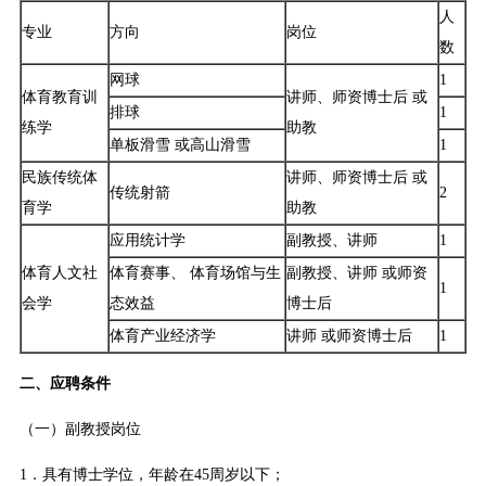
人
专业
方向
岗位
数
网球
1
体育教育训
讲师、师资博士后 或
排球
1
练学
助教
单板滑雪 或高山滑雪
1
民族传统体
讲师、师资博士后 或
传统射箭
2
育学
助教
应用统计学
副教授、讲师
1
体育人文社
体育赛事、 体育场馆与生
副教授、讲师 或师资
1
会学
态效益
博士后
体育产业经济学
讲师 或师资博士后
1
二、应聘条件
（一）副教授岗位
1．具有博士学位，年龄在45周岁以下；