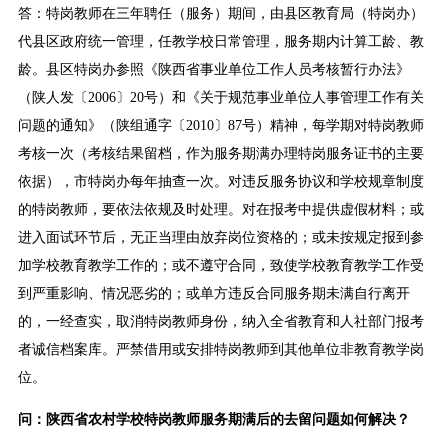
答：特岗教师在三年聘任（服务）期间，由县区教育局（特岗办）
代县区政府统一管理，任教学校日常管理，服务期内计算工龄、教
龄。县区特岗办参照《陕西省事业单位工作人员考核暂行办法》
（陕人发〔2006〕20号）和《关于规范事业单位人事管理工作有关
问题的通知》（陕组通字〔2010〕87号）精神，每学期对特岗教师
考核一次（考核结果留档，作为服务期满办理特岗服务证书的主要
依据），市特岗办每年抽查一次。对违反服务协议和学校规章制度
的特岗教师，要依法依规及时处理。对在报考中提供虚假材料；或
进入面试环节后，无正当理由放弃岗位资格的；或未按规定报到参
加学校教育教学工作的；或不遵守合同，致使学校教育教学工作受
到严重影响、情况恶劣的；或单方违反合同服务期未满自行离开
的，一经查实，取消特岗教师身份，纳入全省教育和人社部门报考
者诚信档案库。严禁借用或安排特岗教师到其他单位非教育教学岗
位。
问：陕西省农村学校特岗教师服务期满后的去留问题如何解决？