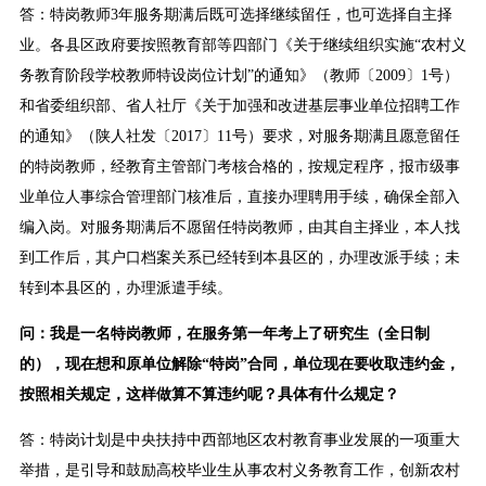
答：特岗教师3年服务期满后既可选择继续留任，也可选择自主择
业。各县区政府要按照教育部等四部门《关于继续组织实施“农村义
务教育阶段学校教师特设岗位计划”的通知》（教师〔2009〕1号）
和省委组织部、省人社厅《关于加强和改进基层事业单位招聘工作
的通知》（陕人社发〔2017〕11号）要求，对服务期满且愿意留任
的特岗教师，经教育主管部门考核合格的，按规定程序，报市级事
业单位人事综合管理部门核准后，直接办理聘用手续，确保全部入
编入岗。对服务期满后不愿留任特岗教师，由其自主择业，本人找
到工作后，其户口档案关系已经转到本县区的，办理改派手续；未
转到本县区的，办理派遣手续。
问：我是一名特岗教师，在服务第一年考上了研究生（全日制
的），现在想和原单位解除“特岗”合同，单位现在要收取违约金，
按照相关规定，这样做算不算违约呢？具体有什么规定？
答：特岗计划是中央扶持中西部地区农村教育事业发展的一项重大
举措，是引导和鼓励高校毕业生从事农村义务教育工作，创新农村