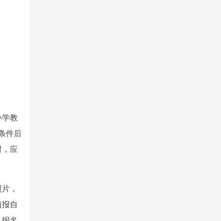
小学教
条件后
时，应
照片，
填报自
，报名