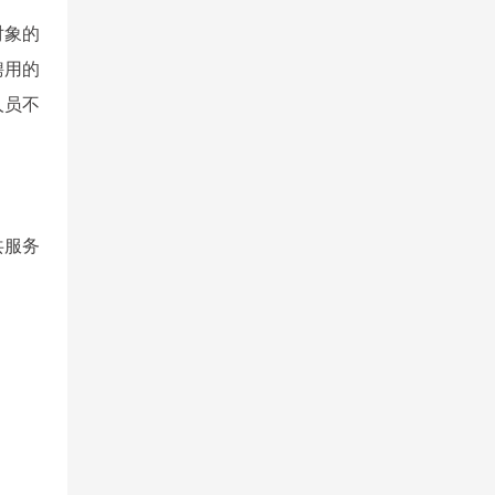
对象的
聘用的
人员不
共服务