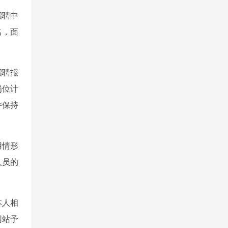
招聘中
名，面
招聘报
岗位计
并保持
用情形
人员的
本人相
网站予