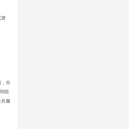
试资
识，分
同招
公共服