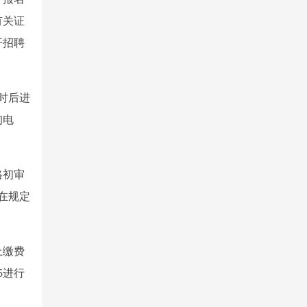
有关证
开招聘
时后进
询电
格初审
，在规定
上缴费
5进行