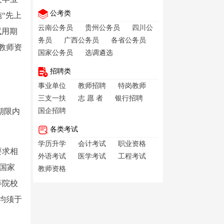
公考类
“先上
云南公务员
贵州公务员
四川公
试用期
务员
广西公务员
各省公务员
教师资
国家公务员
选调遴选
招聘类
事业单位
教师招聘
特岗教师
三支一扶
志 愿 者
银行招聘
期限内
国企招聘
各类考试
学历升学
会计考试
职业资格
要求相
外语考试
医学考试
工程考试
国家
教师资格
等院校
均须于