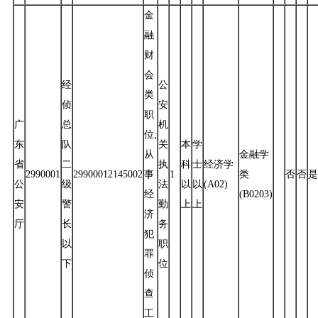
金
融
财
会
经
公
类
侦
安
职
广
总
机
位;
东
队
关
本
学
从
金融学
省
二
执
科
士
经济学
2990001
29900012145002
事
1
类
否
否
是
公
级
法
以
以
(A02)
经
(B0203)
安
警
勤
上
上
济
厅
长
务
犯
以
职
罪
下
位
侦
查
工