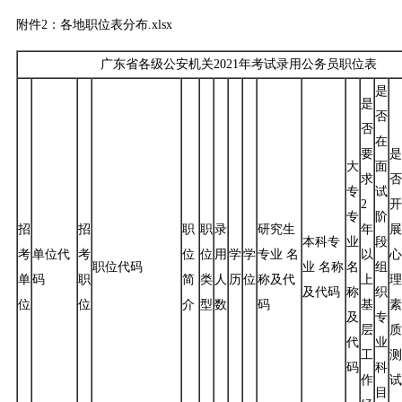
附件2：各地职位表分布.xlsx
广东省各级公安机关2021年考试录用公务员职位表
是
是
否
否
在
要
是
大
面
求
否
专
试
2
开
专
阶
招
招
职
职
录
研究生
年
展
本科专
业
段
考
单位代
考
位
位
用
学
学
专业 名
以
心
职位代码
业 名称
名
组
单
码
职
简
类
人
历
位
称及代
上
理
及代码
称
织
位
位
介
型
数
码
基
素
及
专
层
质
代
业
工
测
码
科
作
试
目