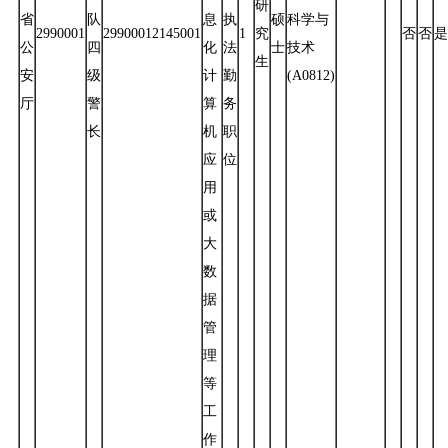
研
省
队
息
执
硕
科学与
2990001
29900012145001
1
究
否
否
是
公
四
化
法
士
技术
生
安
级
计
勤
(A0812)
厅
警
算
务
长
机
职
应
位
用
或
大
数
据
管
理
等
工
作