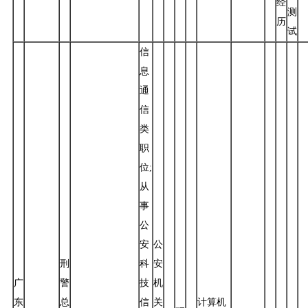
经
测
历
试
信
息
通
信
类
职
位;
从
事
公
安
公
刑
科
安
广
警
技
机
东
总
信
关
计算机