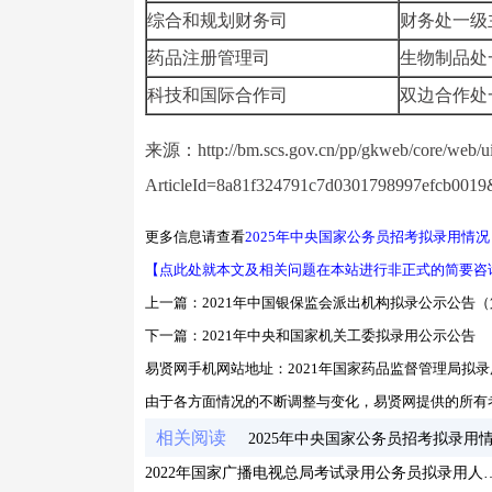
综合和规划财务司
财务处一级
药品注册管理司
生物制品处
科技和国际合作司
双边合作处
来源：http://bm.scs.gov.cn/pp/gkweb/core/web/ui/bus
ArticleId=8a81f324791c7d0301798997efcb00
更多信息请查看
2025年中央国家公务员招考拟录用情况
【点此处就本文及相关问题在本站进行非正式的简要咨
上一篇：
2021年中国银保监会派出机构拟录公示公告
下一篇：
2021年中央和国家机关工委拟录用公示公告
易贤网手机网站地址：
2021年国家药品监督管理局拟
由于各方面情况的不断调整与变化，易贤网提供的所有
相关阅读
2025年中央国家公务员招考拟录用
2022年国家广播电视总局考试录用公