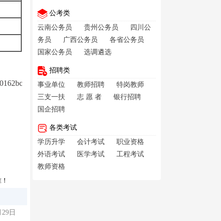
公考类
云南公务员
贵州公务员
四川公
务员
广西公务员
各省公务员
国家公务员
选调遴选
招聘类
60162bcd0591c000b
事业单位
教师招聘
特岗教师
三支一扶
志 愿 者
银行招聘
国企招聘
各类考试
学历升学
会计考试
职业资格
外语考试
医学考试
工程考试
教师资格
准！
月29日