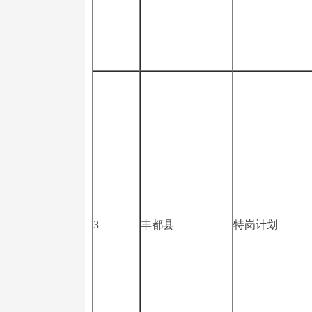
3
丰都县
特岗计划