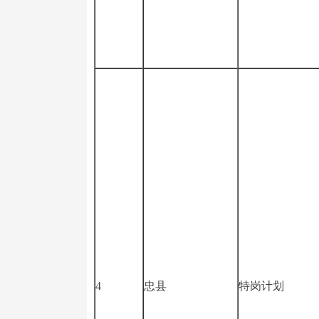
4
忠县
特岗计划