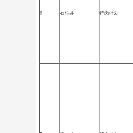
6
石柱县
特岗计划