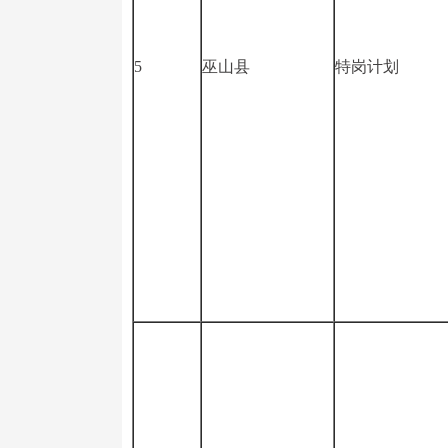
5
巫山县
特岗计划