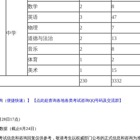
数学
2
8
英语
3
47
物理
2
7
中学
道德与法治
2
13
音乐
2
8
体育
1
2
美术
1
15
230
3332
询（便捷快速）】
【点此处查询各地各类考试咨询QQ号码及交流群】
28日17点）
数据（截止6月24日）
考试信息和咨询回复仅供参考，敬请考生以权威部门公布的正式信息和咨询为