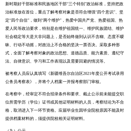
新时期好干部标准和民族地区干部“三个特别”政治标准，坚持把政
治标准放在首位，重点了解考察对象是否符合增强“四个意识”、坚
定“四个自信”，做到“两个维护”，热爱中国共产党、热爱祖国、热
爱人民等政治要求，特别是在维护祖国统一、维护民族团结、维护
社会稳定等大是大非问题上，是否始终做到认识不含糊、态度不暧
昧、行动不动摇，对政治上不合格的坚决一票否决。采取多种形
式，全面了解考察对象的政治思想、道德品质、能力素质、遵纪守
法、自律意识、学习和工作表现以及需要回避的情况等。
被考察人员应认真填写《新疆维吾尔自治区2021年度公开考试录用
公务员考察表》，并将个人档案一并报考察部门审核。
在考察中，经审定不符合招录条件和要求、截止公示前未能提交职
位所需学历（学位）证书或其他证明材料的人员，考察结论为不合
格，取消进入下一环节资格。应届毕业生因毕业院校原因不能及时
提供档案材料的，须提供院校相关证明材料。
（九）公示