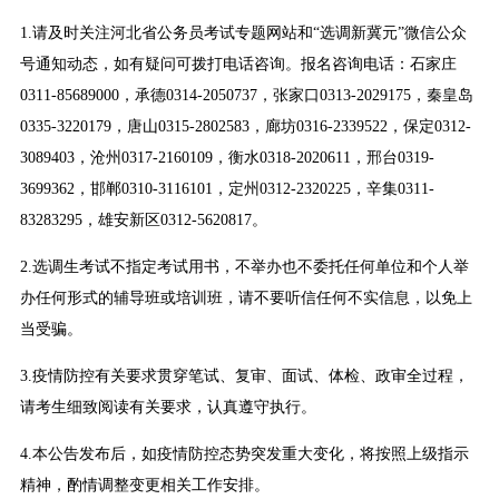
1.请及时关注河北省公务员考试专题网站和“选调新冀元”微信公众
号通知动态，如有疑问可拨打电话咨询。报名咨询电话：石家庄
0311-85689000，承德0314-2050737，张家口0313-2029175，秦皇岛
0335-3220179，唐山0315-2802583，廊坊0316-2339522，保定0312-
3089403，沧州0317-2160109，衡水0318-2020611，邢台0319-
3699362，邯郸0310-3116101，定州0312-2320225，辛集0311-
83283295，雄安新区0312-5620817。
2.选调生考试不指定考试用书，不举办也不委托任何单位和个人举
办任何形式的辅导班或培训班，请不要听信任何不实信息，以免上
当受骗。
3.疫情防控有关要求贯穿笔试、复审、面试、体检、政审全过程，
请考生细致阅读有关要求，认真遵守执行。
4.本公告发布后，如疫情防控态势突发重大变化，将按照上级指示
精神，酌情调整变更相关工作安排。