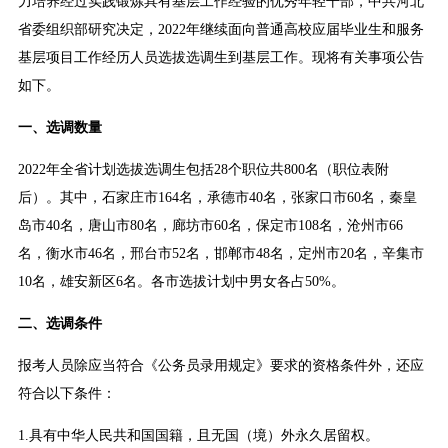
力培养经过实践锻炼具有基层工作经验的优秀年轻干部，中共河北
省委组织部研究决定，2022年继续面向普通高校应届毕业生和服务
基层项目工作经历人员选拔选调生到基层工作。现将有关事项公告
如下。
一、选调数量
2022年全省计划选拔选调生包括28个职位共800名（职位表附
后）。其中，石家庄市164名，承德市40名，张家口市60名，秦皇
岛市40名，唐山市80名，廊坊市60名，保定市108名，沧州市66
名，衡水市46名，邢台市52名，邯郸市48名，定州市20名，辛集市
10名，雄安新区6名。各市选拔计划中男女各占50%。
二、选调条件
报考人员除应当符合《公务员录用规定》要求的资格条件外，还应
符合以下条件：
1.具有中华人民共和国国籍，且无国（境）外永久居留权。