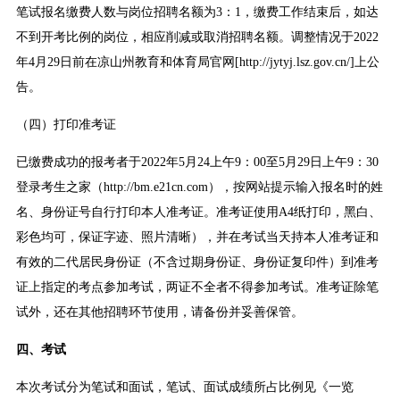
笔试报名缴费人数与岗位招聘名额为3：1，缴费工作结束后，如达
不到开考比例的岗位，相应削减或取消招聘名额。调整情况于2022
年4月29日前在凉山州教育和体育局官网[http://jytyj.lsz.gov.cn/]上公
告。
（四）打印准考证
已缴费成功的报考者于2022年5月24上午9：00至5月29日上午9：30
登录考生之家（http://bm.e21cn.com），按网站提示输入报名时的姓
名、身份证号自行打印本人准考证。准考证使用A4纸打印，黑白、
彩色均可，保证字迹、照片清晰），并在考试当天持本人准考证和
有效的二代居民身份证（不含过期身份证、身份证复印件）到准考
证上指定的考点参加考试，两证不全者不得参加考试。准考证除笔
试外，还在其他招聘环节使用，请备份并妥善保管。
四、考试
本次考试分为笔试和面试，笔试、面试成绩所占比例见《一览