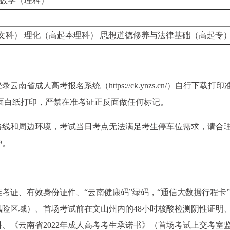
 数学（理科）
文科） 理化（高起本理科） 思想道德修养与法律基础（高起专
南省成人高考报名系统（https://ck.ynzs.cn/）自行下载打
面白纸打印，严禁在准考证正反面做任何标记。
路线和周边环境，考试当日考点无法满足考生停车位需求，请合
护。
考证、有效身份证件、“云南健康码”绿码，“通信大数据行程卡”
险区域）、首场考试前在文山州内的48小时核酸检测阴性证明
、《云南省2022年成人高考考生承诺书》（首场考试上交考室