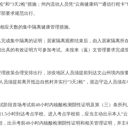
”和“3天2检”措施；州内流动人员凭“云南健康码”“通信行程卡
挥部要求规范出行。
行相应天数的集中隔离健康管理措施。
具完成集中隔离的证明；居家隔离观察结束后，由入居家隔离所
门出具的有效证明方可参加考试。未按来（返）文管理要求完成
管理政策合理安排出行，涉疫地区人员须提前到达文山州境内按
人员须提前离开抵边自然村并实行“3天2检”，巡边守边人员须在
考试阶段首场考试前48小时内核酸检测阴性证明及第（三）条所列
1.5小时到达考点学校。进入考点学校前，应当主动出示本人“
行程，出示考前48小时内核酸检测阴性证明和相关管理证明，并主