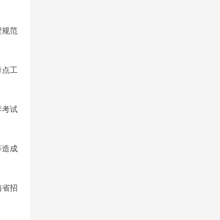
程规范
考点工
弃考试
等造成
南省招