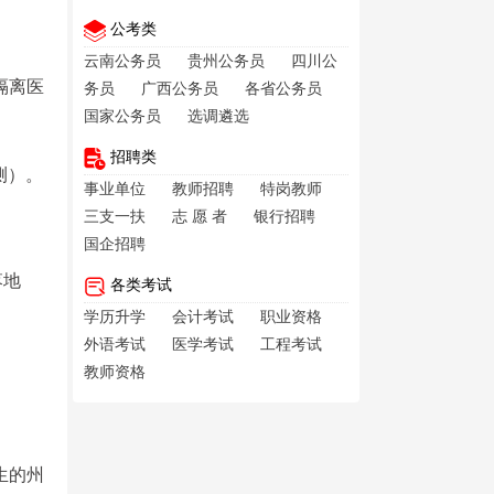
公考类
云南公务员
贵州公务员
四川公
隔离医
务员
广西公务员
各省公务员
国家公务员
选调遴选
招聘类
测）。
事业单位
教师招聘
特岗教师
三支一扶
志 愿 者
银行招聘
国企招聘
落地
各类考试
学历升学
会计考试
职业资格
外语考试
医学考试
工程考试
教师资格
生的州