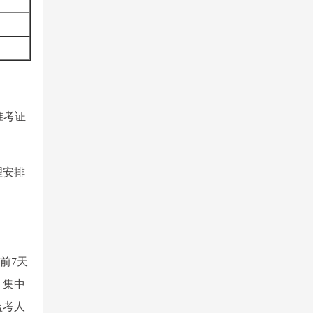
）
印准考证
理安排
前7天
、集中
监考人