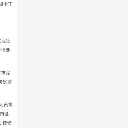
”绿卡正
在地社
管控要
要求完
考试前
人员需
云南健
动接受