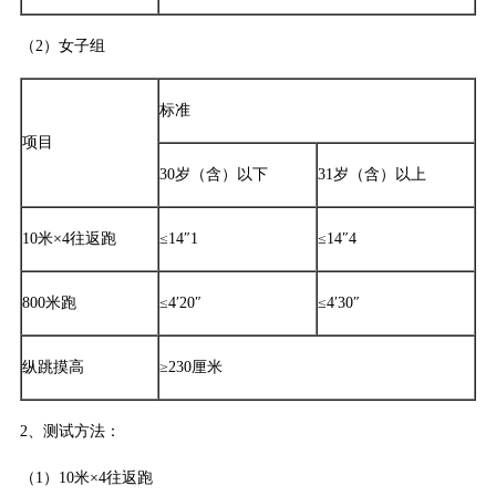
（2）女子组
标准
项目
30岁（含）以下
31岁（含）以上
10米×4往返跑
≤14″1
≤14″4
800米跑
≤4′20″
≤4′30″
纵跳摸高
≥230厘米
2、测试方法：
（1）10米×4往返跑