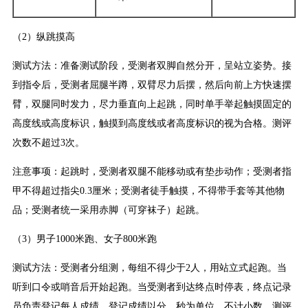
（2）纵跳摸高
测试方法：准备测试阶段，受测者双脚自然分开，呈站立姿势。接
到指令后，受测者屈腿半蹲，双臂尽力后摆，然后向前上方快速摆
臂，双腿同时发力，尽力垂直向上起跳，同时单手举起触摸固定的
高度线或高度标识，触摸到高度线或者高度标识的视为合格。测评
次数不超过3次。
注意事项：起跳时，受测者双腿不能移动或有垫步动作；受测者指
甲不得超过指尖0.3厘米；受测者徒手触摸，不得带手套等其他物
品；受测者统一采用赤脚（可穿袜子）起跳。
（3）男子1000米跑、女子800米跑
测试方法：受测者分组测，每组不得少于2人，用站立式起跑。当
听到口令或哨音后开始起跑。当受测者到达终点时停表，终点记录
员负责登记每人成绩，登记成绩以分、秒为单位，不计小数。测评