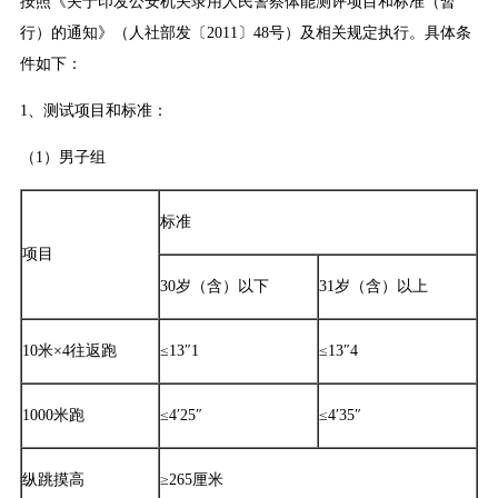
按照《关于印发公安机关录用人民警察体能测评项目和标准（暂
行）的通知》（人社部发〔2011〕48号）及相关规定执行。具体条
件如下：
1、测试项目和标准：
（1）男子组
标准
项目
30岁（含）以下
31岁（含）以上
10米×4往返跑
≤13″1
≤13″4
1000米跑
≤4′25″
≤4′35″
纵跳摸高
≥265厘米