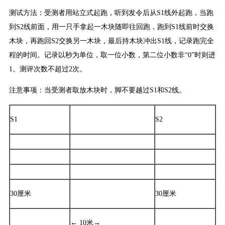
测试方法：受测者用站立式起跑，听到发令后从S1线外起跑，当跑
到S2线前面，用一只手拿起一木块随即往回跑，跑到S1线前时交换
木块，再跑回S2交换另一木块，最后持木块冲出S1线，记录跑完全
程的时间。记录以秒为单位，取一位小数，第二位小数非“0”时则进
1。测评次数不超过2次。
注意事项：当受测者取放木块时，脚不要越过S1和S2线。
S1
S2
30厘米
30厘米
← 10米→