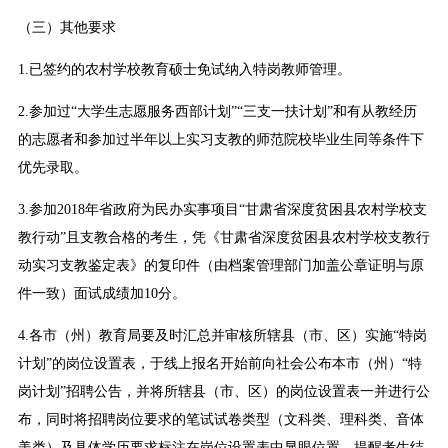
（三）其他要求
1.已签约的农村学校教育硕士免试纳入特岗教师管理。
2.参加过“大学生志愿服务西部计划”“三支一扶计划”和有从教经历
的志愿者和参加过半年以上实习支教的师范院校毕业生同等条件下
优先录取。
3.参加2018年省政府为民办实事项目“甘肃省深度贫困县农村学校支
教行动”且支教合格的考生，凭《甘肃省深度贫困县农村学校支教行
动实习支教鉴定表》的复印件（由档案管理部门加盖公章证明与原
件一致）面试成绩加10分。
4.各市（州）教育局要及时汇总并审核所辖县（市、区）实施“特岗
计划”的岗位设置表，于线上报名开始前向社会公布本市（州）“特
岗计划”招聘公告，并将所辖县（市、区）的岗位设置表一并进行公
布，同时将招聘岗位要求的笔试试卷类型（文科类、理科类、音体
美类）及具体学历要求标注在岗位设置表中显眼位置，提醒考生结