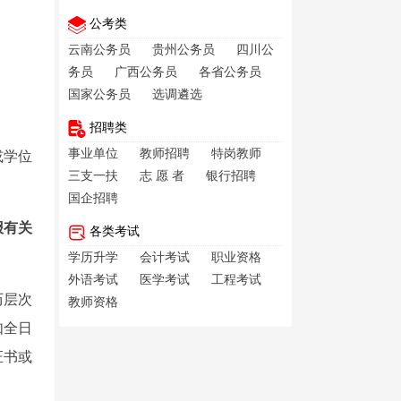
公考类
云南公务员
贵州公务员
四川公
务员
广西公务员
各省公务员
国家公务员
选调遴选
招聘类
事业单位
教师招聘
特岗教师
或学位
三支一扶
志 愿 者
银行招聘
国企招聘
报有关
各类考试
学历升学
会计考试
职业资格
外语考试
医学考试
工程考试
历层次
教师资格
如全日
证书或