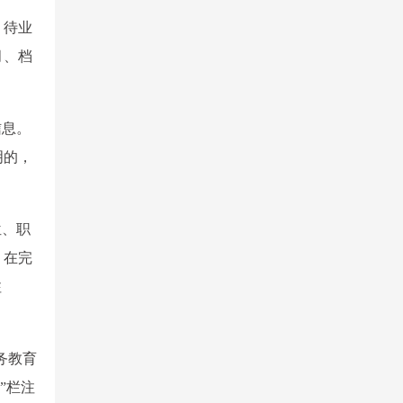
，待业
月、档
信息。
明的，
位、职
，在完
注
务教育
”栏注