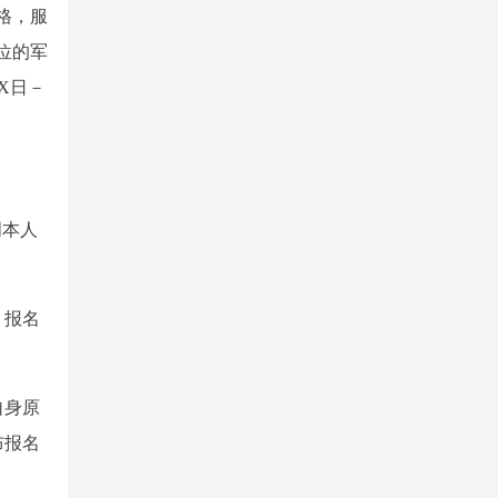
格，服
位的军
X日－
明本人
，报名
自身原
布报名