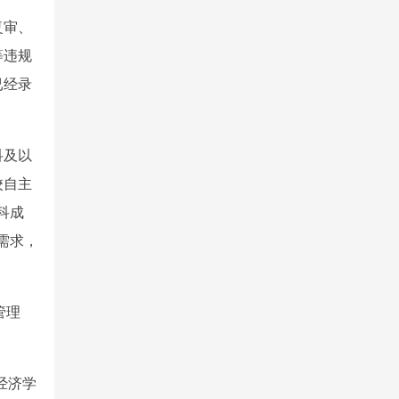
复审、
等违规
已经录
科及以
校自主
科成
需求，
管理
经济学