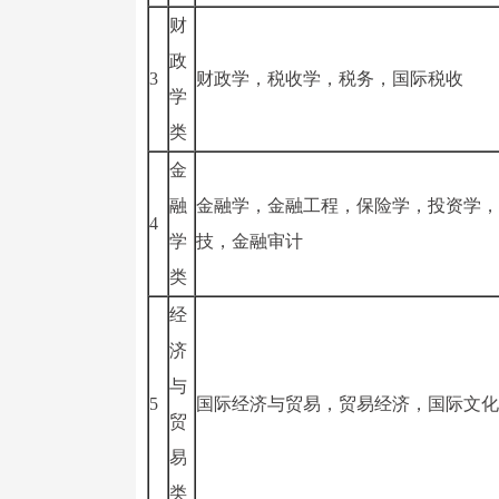
财
政
3
财政学，税收学，税务，国际税收
学
类
金
融
金融学，金融工程，保险学，投资学，
4
学
技，金融审计
类
经
济
与
5
国际经济与贸易，贸易经济，国际文化
贸
易
类