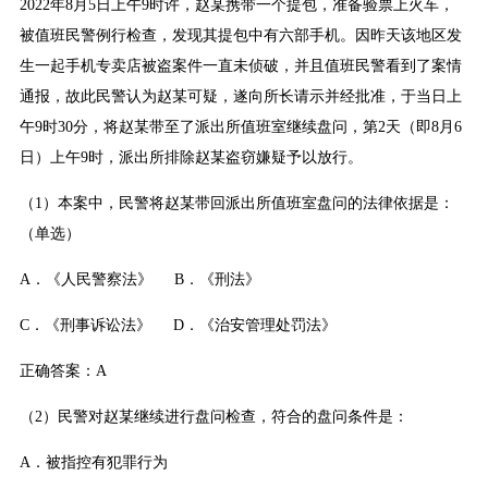
2022年8月5日上午9时许，赵某携带一个提包，准备验票上火车，
被值班民警例行检查，发现其提包中有六部手机。因昨天该地区发
生一起手机专卖店被盗案件一直未侦破，并且值班民警看到了案情
通报，故此民警认为赵某可疑，遂向所长请示并经批准，于当日上
午9时30分，将赵某带至了派出所值班室继续盘问，第2天（即8月6
日）上午9时，派出所排除赵某盗窃嫌疑予以放行。
（1）本案中，民警将赵某带回派出所值班室盘问的法律依据是：
（单选）
A．《人民警察法》 B．《刑法》
C．《刑事诉讼法》 D．《治安管理处罚法》
正确答案：A
（2）民警对赵某继续进行盘问检查，符合的盘问条件是：
A．被指控有犯罪行为