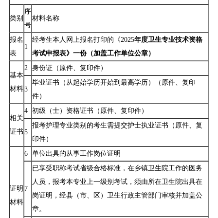
序
类别
材料名称
号
报名
经考生本人网上报名打印的《2025
年度卫生专业技术资格
1
表
考试申报表》一份（加盖工作单位公章）
2
身份证（原件、复印件）
基本
毕业证书（从起始学历开始到最高学历）（原件、复印
材料
3
件）
4
初级（士）资格证书（原件、复印件）
相关
报考护理专业类别的考生需提交护士执业证书（原件、复
证书
5
印件）
6
单位出具的从事工作岗位证明
已享受职称考试省级合格标准，在乡镇卫生院工作的医务
人员，报考本专业上一级别考试，须由所在卫生院出具在
证明
7
岗证明，经县（市、区）卫生行政主管部门审核并加盖公
材料
章。