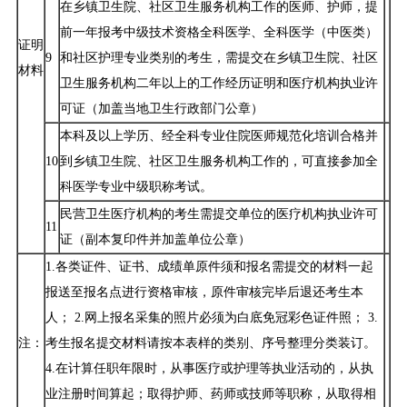
在乡镇卫生院、社区卫生服务机构工作的医师、护师，提
前一年报考中级技术资格全科医学、全科医学（中医类）
证明
9
和社区护理专业类别的考生，需提交在乡镇卫生院、社区
材料
卫生服务机构二年以上的工作经历证明和医疗机构执业许
可证（加盖当地卫生行政部门公章）
本科及以上学历、经全科专业住院医师规范化培训合格并
10
到乡镇卫生院、社区卫生服务机构工作的，可直接参加全
科医学专业中级职称考试。
民营卫生医疗机构的考生需提交单位的医疗机构执业许可
11
证（副本复印件并加盖单位公章）
1.各类证件、证书、成绩单原件须和报名需提交的材料一起
报送至报名点进行资格审核，原件审核完毕后退还考生本
人； 2.网上报名采集的照片必须为白底免冠彩色证件照； 3.
注：
考生报名提交材料请按本表样的类别、序号整理分类装订。
4.在计算任职年限时，从事医疗或护理等执业活动的，从执
业注册时间算起；取得护师、药师或技师等职称，从取得相