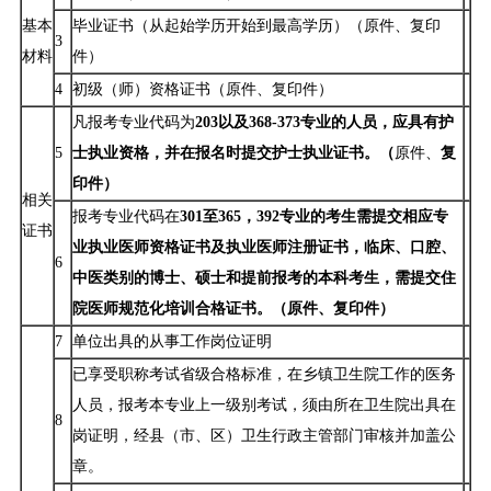
基本
毕业证书（从起始学历开始到最高学历）（原件、复印
3
材料
件）
4
初级（师）资格证书（原件、复印件）
凡报考专业代码为
203以及368-373专业的人员，应具有护
5
士执业资格，并在报名时提交护士执业证书。（
原件、
复
印件）
相关
报考专业代码在
301至365，392专业的考生需提交相应专
证书
业执业医师资格证书及执业医师注册证书，临床、口腔、
6
中医类别的博士、硕士和提前报考的本科考生，需提交住
院医师规范化培训合格证书。（原件、复印件）
7
单位出具的从事工作岗位证明
已享受职称考试省级合格标准，在乡镇卫生院工作的医务
人员，报考本专业上一级别考试，须由所在卫生院出具在
8
岗证明，经县（市、区）卫生行政主管部门审核并加盖公
章。