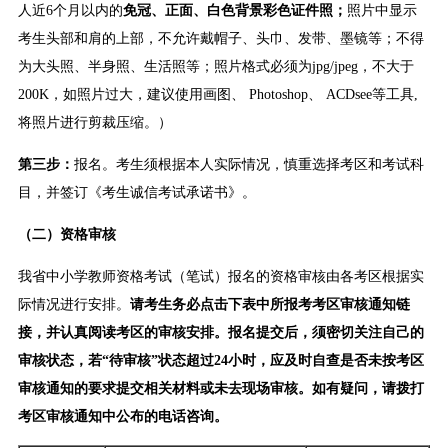
人近6个月以内的
免冠、正面、白色背景彩色证件照；
照片中显示
考生头部和肩的上部，不允许戴帽子、头巾、发带、墨镜等；不得
为大头照、半身照、生活照等；照片格式必须为jpg/jpeg，不大于
200K，如照片过大，建议使用画图、 Photoshop、 ACDsee等工具,
将照片进行剪裁压缩。）
第三步：
报名。考生须根据本人实际情况，慎重选择考区和考试科
目，并签订《考生诚信考试承诺书》。
（二）资格审核
我省中小学教师资格考试（笔试）报名的资格审核由各考区根据实
际情况进行安排。
请考生务必点击下表中所报考考区审核通知链
接，并认真阅读考区的审核安排。报名提交后，须密切关注自己的
审核状态，若“待审核”状态超过24小时，应及时自查是否未按考区
审核通知的要求提交相关材料或未去现场审核。如有疑问，请拨打
考区审核通知中公布的电话咨询。