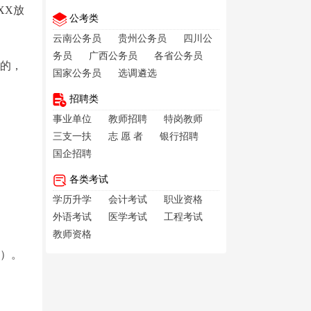
XX放
公考类
云南公务员
贵州公务员
四川公
务员
广西公务员
各省公务员
试的，
国家公务员
选调遴选
招聘类
事业单位
教师招聘
特岗教师
三支一扶
志 愿 者
银行招聘
国企招聘
各类考试
学历升学
会计考试
职业资格
外语考试
医学考试
工程考试
教师资格
式）。