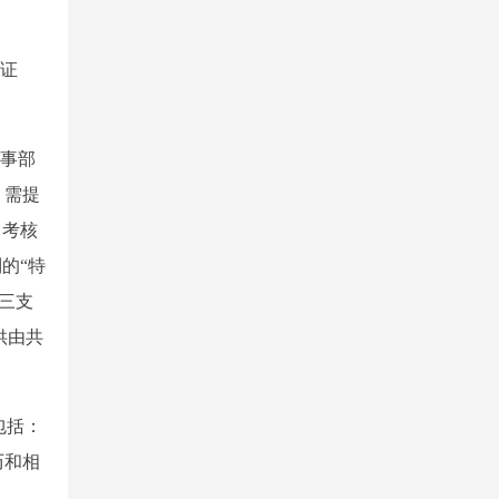
认证
人事部
，需提
、考核
的“特
“三支
供由共
包括：
历和相