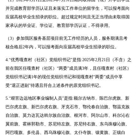
并完成教育部学历认证且未落实工作单位的留学生，可以报考面向
应届高校毕业生招录的职位。超过规定时间且无正当理由未取得国
家承认的毕业证、学位证、教育部学历认证，不得录用。
（3）参加我区服务基层项目前无工作经历的人员，服务期满且考
核合格后2年内，可以报考面向应届高校毕业生招录的职位。
4.“优秀嘎查村（社区）党组织书记”是指:2025年2月21日（不含）之
前在我区任嘎查村（社区）“两委”成员满3年，且任嘎查村（社区）
党组织书记满1年的现任党组织书记和现嘎查村“两委”成员中享
受“退正进副”待遇且符合上述条件的原党组织书记。
5.“艰苦边远地区事业编制人员”是指:额尔古纳市、陈巴尔虎旗、新
巴尔虎左旗、新巴尔虎右旗、牙克石市、鄂伦春自治旗、鄂温克族
自治旗、莫力达瓦达斡尔族自治旗、根河市、阿尔山市、科尔沁右
翼前旗、霍林郭勒市、苏尼特左旗、苏尼特右旗、东乌珠穆沁旗、
阿巴嘎旗、多伦县、西乌珠穆沁旗、太仆寺旗、镶黄旗、正镶白