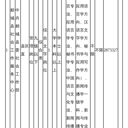
言专
应用语
郯
中
业、
言学方
城
共
应用
向、汉
县
郯
综
大
语言
语言文
社
城
管
九
合
学
学
学专
字学方
会
县
综
县区
理
级
文
本
士
业、
向、秘
不
1
工
委
合
1
不限
2873327
直
岗
以
字
科
以
秘书
书学与
限
作
社
类
位
下
岗
以
上
学专
应用写
服
会
位
上
业、
作学方
务
工
中国
向），
中
作
语言
新闻传
心
部
与文
播学一
化专
级学
业、
科，新
新闻
闻与传
传播
播专业