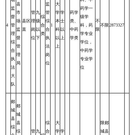
县
监
大
监
药学一
市
管
九
管
学
学
药学
督
综
级学
场
县区
理
级
综
本
士
类、
不
4
管
合
1
科，药
不限
2873327
监
直
岗
以
合
科
以
中药
限
理
类
学专业
督
位
下
执
以
上
学类
综
学位，
管
法
上
合
中药学
理
岗
执
专业学
局
位
法
位
大
队
郯
郯
城
城
县
县
综
大
限郯
综
综
管
九
合
学
学
城县