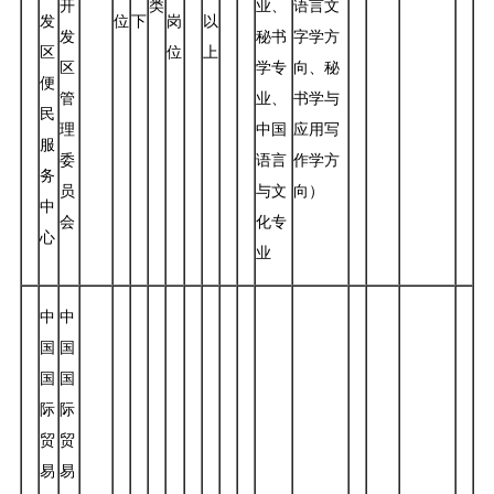
开
类
业、
语言文
发
位
下
岗
以
发
秘书
字学方
区
位
上
区
学专
向、秘
便
管
业、
书学与
民
理
中国
应用写
服
委
语言
作学方
务
员
与文
向）
中
会
化专
心
业
中
中
国
国
国
国
际
际
贸
贸
易
易