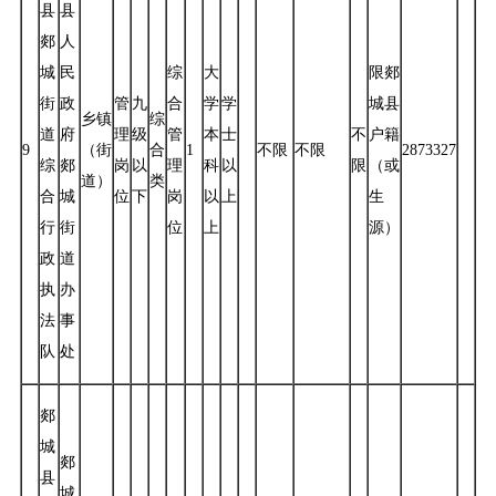
县
县
郯
人
城
民
综
大
限郯
街
政
管
九
合
学
学
城县
乡镇
综
道
府
理
级
管
本
士
不
户籍
9
（街
合
1
不限
不限
2873327
综
郯
岗
以
理
科
以
限
（或
道）
类
合
城
位
下
岗
以
上
生
行
街
位
上
源）
政
道
执
办
法
事
队
处
郯
城
郯
县
城