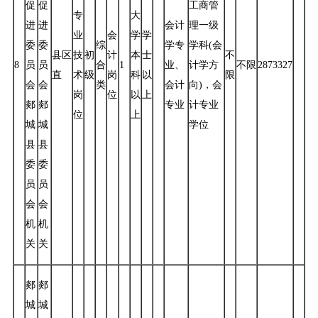
促
促
工商管
专
大
进
进
会计
理一级
业
会
学
学
委
委
综
学专
学科(会
县区
技
初
计
本
士
不
8
员
员
合
1
业、
计学方
不限
2873327
直
术
级
岗
科
以
限
会
会
类
会计
向)，会
岗
位
以
上
郯
郯
专业
计专业
位
上
城
城
学位
县
县
委
委
员
员
会
会
机
机
关
关
郯
郯
城
城