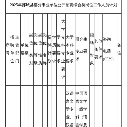
2025年郯城县部分事业单位公开招聘综合类岗位工作人员计划
大
学
岗
岗
岗
岗
招
招
主
招
学
学
专
大学
研究生
咨询
其他
位
位
位
位
聘
序
聘
管
单位
聘
历
位
科
本科
备
条件
专业要
电话
号
单
部
层级
计
要
要
专
专业
注
类
等
性
名
对
要求
求
(0539)
位
门
划
求
求
业
要求
别
级
质
称
象
要
求
汉语
中国语
言文
言文学
学专
一级学
业、
科（语
汉语
言学及