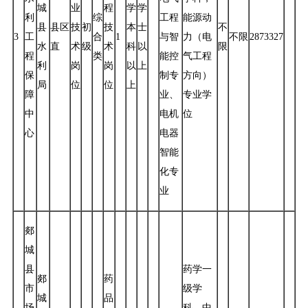
城
业
程
学
学
利
综
工程
能源动
县
县区
技
初
技
本
士
不
3
工
合
1
与智
力（电
不限
2873327
水
直
术
级
术
科
以
限
程
类
能控
气工程
利
岗
岗
以
上
保
制专
方向）
局
位
位
上
障
业、
专业学
中
电机
位
心
电器
智能
化专
业
郯
城
县
药学一
郯
药
市
级学
城
品
场
科、中