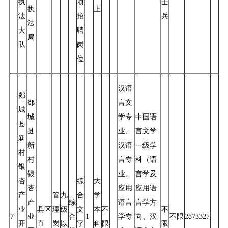
执
项
士
执
上
法
招
兵
法
大
聘
局
队
岗
位
汉语
郯
郯
言文
城
城
学专
中国语
县
县
业、
言文学
新
新
汉语
一级学
村
村
言专
科（语
银
银
业、
言学及
杏
综
大
杏
应用
应用语
产
管
九
合
学
产
综
语言
言学方
业
县区
理
级
文
本
不
不
7
业
合
1
学专
向、汉
不限
2873327
开
直
岗
以
字
科
限
限