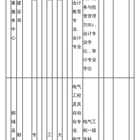
量
建
会计
务与投
服
设
教育
资管理
务
局
专
方向)，
中
业、
会计专
心
会计
业学
专业
位，审
计专业
学位
电气
工程
及其
郯
自动
城
化专
电气工
县
业、
程一级
郯
专
工
大
水
电气
学科，