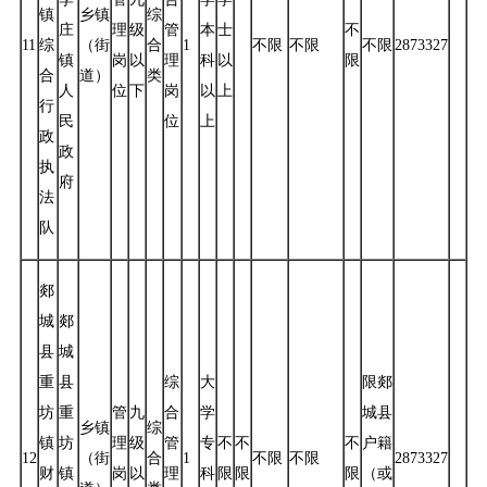
镇
乡镇
综
庄
理
级
管
本
士
不
11
综
（街
合
1
不限
不限
不限
2873327
镇
岗
以
理
科
以
限
合
道）
类
人
位
下
岗
以
上
行
民
位
上
政
政
执
府
法
队
郯
城
郯
县
城
重
县
综
大
限郯
坊
重
管
九
合
学
城县
乡镇
综
镇
坊
理
级
管
专
不
不
不
户籍
12
（街
合
1
不限
不限
2873327
财
镇
岗
以
理
科
限
限
限
（或