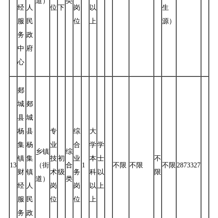
道）
类
经
人
位
下
岗
以
生
服
民
位
上
源）
务
政
中
府
心
郯
城
郯
县
城
杨
县
专
综
大
集
杨
业
合
学
学
乡镇
综
镇
集
技
初
业
本
士
不
13
（街
合
1
不限
不限
不限
2873327
财
镇
术
级
务
科
以
限
道）
类
经
人
岗
岗
以
上
服
民
位
位
上
务
政