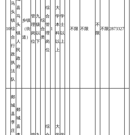
马
县
综
大
头
马
管
九
合
学
学
镇
乡镇
综
头
理
级
管
本
士
不
10
综
（街
合
1
不限
不限
不限
2873327
镇
岗
以
理
科
以
限
合
道）
类
人
位
下
岗
以
上
行
民
位
上
政
政
执
府
法
队
郯
城
郯
县
城
李
县
综
大
庄
李
管
九
合
学
学