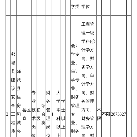
学类
学位
工商管
理一级
学科(会
会计
计学方
郯
学专
向、财
城
业、
务学方
县
郯
审计
向、审
建
城
学专
计学方
设
县
业、
专
财
大
向、财
安
住
财务
业
务
学
学
务管理
全
房
综
管理
县区
技
初
管
本
士
方向、
不
2
工
和
合
1
专
不限
2873327
直
术
级
理
科
以
财务管
限
程
城
类
业、
岗
岗
以
上
理学方
质
乡
财务
位
位
上
向、财