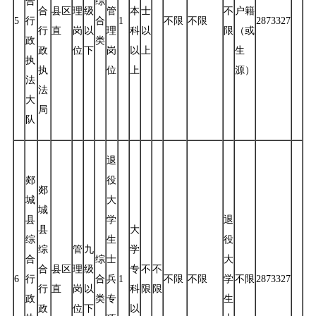
合
综
合
县区
理
级
管
本
士
不
户籍
5
行
合
1
不限
不限
2873327
行
直
岗
以
理
科
以
限
（或
政
类
政
位
下
岗
以
上
生
执
执
位
上
源）
法
法
大
局
队
退
郯
役
郯
城
大
城
县
学
退
县
大
综
生
役
综
管
九
学
合
综
士
大
合
县区
理
级
专
不
不
6
行
合
兵
1
不限
不限
学
不限
2873327
行
直
岗
以
科
限
限
政
类
专
生
政
位
下
以