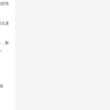
限的培
网点进
务，新
作。
琼