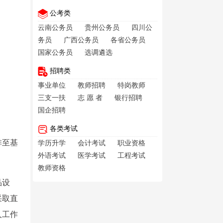
公考类
云南公务员
贵州公务员
四川公
务员
广西公务员
各省公务员
国家公务员
选调遴选
招聘类
事业单位
教师招聘
特岗教师
三支一扶
志 愿 者
银行招聘
国企招聘
各类考试
排至基
学历升学
会计考试
职业资格
外语考试
医学考试
工程考试
。
教师资格
品设
采取直
人工作