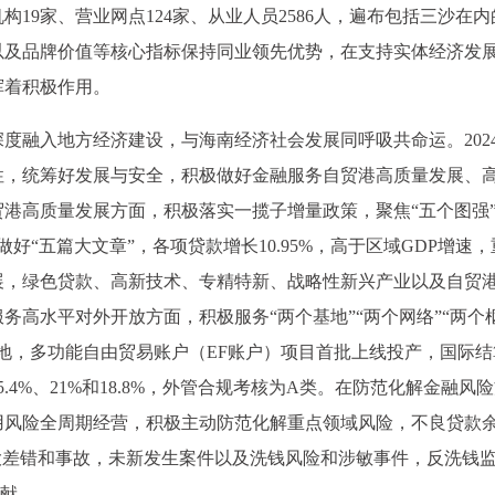
构19家、营业网点124家、从业人员2586人，遍布包括三沙在
以及品牌价值等核心指标保持同业领先优势，在支持实体经济发
挥着积极作用。
度融入地方经济建设，与海南经济社会发展同呼吸共命运。202
性，统筹好发展与安全，积极做好金融服务自贸港高质量发展、
港高质量发展方面，积极落实一揽子增量政策，聚焦“五个图强
做好“五篇大文章”，各项贷款增长10.95%，高于区域GDP增速
展，绿色贷款、高新技术、专精特新、战略性新兴产业以及自贸
务高水平对外开放方面，积极服务“两个基地”“两个网络”“两个
地，多功能自由贸易账户（EF账户）项目首批上线投产，国际结
4%、21%和18.8%，外管合规考核为A类。在防范化解金融风
用风险全周期经营，积极主动防范化解重点领域风险，不良贷款
大差错和事故，未新发生案件以及洗钱风险和涉敏事件，反洗钱
贡献。