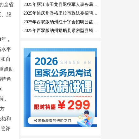
内的全省
2025年丽江市玉龙县退役军人事务局公益性岗位招聘公告
2025年迪庆州香格里拉市政法委招聘公益性岗位公告
展、服
2025年西双版纳州红十字会招聘公益性岗位人员公告
2025年西双版纳州勐腊县紧密型县域医共体招聘编外人员公告
4年，
高水平
”和自
，重点助
港特色
枢
算、
险方
余额和
监管评