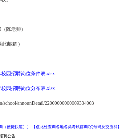
部（陈老师）
至此邮箱 )
园招聘岗位条件表.xlsx
园招聘岗位分布表.xlsx
in/school/announDetail/22000000000009334003
询（便捷快速）】
【点此处查询各地各类考试咨询QQ号码及交流群】
项招聘公告