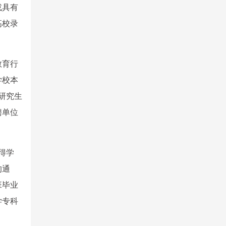
或具有
高校录
教育行
学校本
研究生
聘单位
得学
的通
班毕业
学专科