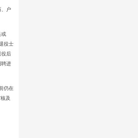
历、户
兵或
退役士
退役后
招聘进
前仍在
审核及