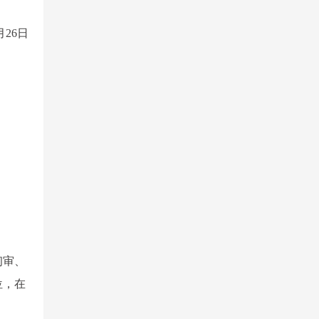
26日
初审、
位，在