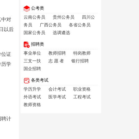
公考类
云南公务员
贵州公务员
四川公
其中对
务员
广西公务员
各省公务员
日以后
国家公务员
选调遴选
招聘类
事业单位
教师招聘
特岗教师
学位证
三支一扶
志 愿 者
银行招聘
学历学
国企招聘
各类考试
学历升学
会计考试
职业资格
外语考试
医学考试
工程考试
教师资格
招聘计