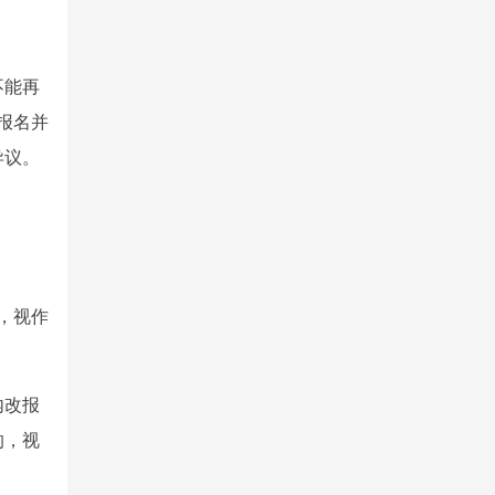
不能再
报名并
异议。
，视作
内改报
的，视