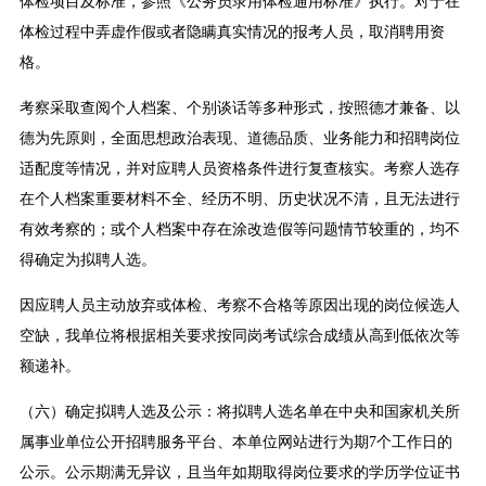
体检项目及标准，参照《公务员录用体检通用标准》执行。对于在
体检过程中弄虚作假或者隐瞒真实情况的报考人员，取消聘用资
格。
考察采取查阅个人档案、个别谈话等多种形式，按照德才兼备、以
德为先原则，全面思想政治表现、道德品质、业务能力和招聘岗位
适配度等情况，并对应聘人员资格条件进行复查核实。考察人选存
在个人档案重要材料不全、经历不明、历史状况不清，且无法进行
有效考察的；或个人档案中存在涂改造假等问题情节较重的，均不
得确定为拟聘人选。
因应聘人员主动放弃或体检、考察不合格等原因出现的岗位候选人
空缺，我单位将根据相关要求按同岗考试综合成绩从高到低依次等
额递补。
（六）确定拟聘人选及公示：将拟聘人选名单在中央和国家机关所
属事业单位公开招聘服务平台、本单位网站进行为期7个工作日的
公示。公示期满无异议，且当年如期取得岗位要求的学历学位证书