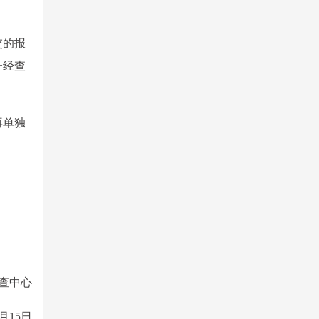
交的报
一经查
再单独
查中心
4月15日