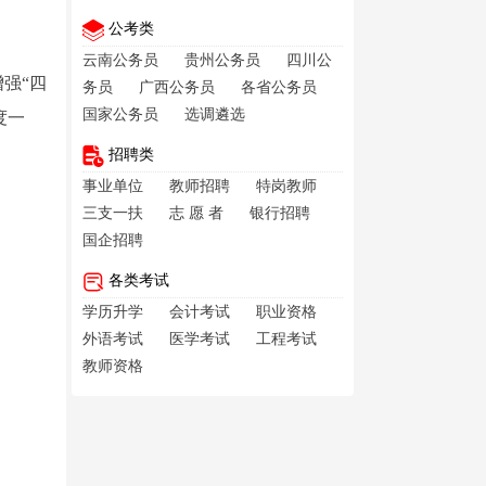
公考类
云南公务员
贵州公务员
四川公
强“四
务员
广西公务员
各省公务员
国家公务员
选调遴选
度一
招聘类
事业单位
教师招聘
特岗教师
三支一扶
志 愿 者
银行招聘
国企招聘
各类考试
学历升学
会计考试
职业资格
外语考试
医学考试
工程考试
教师资格