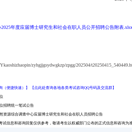
025年度应届博士研究生和社会在职人员公开招聘公告附表.xls
SYkaoshizhaopin/zyhgjjgsydwgkzp/zpgg/202504/t20250415_540449.h
询（便捷快速）】
【点此处查询各地各类考试咨询QQ号码及交流群】
位
单位招聘统一笔试公告
滨自然资源综合调查中心应届博士研究生和社会在职人员招聘公告
考试信息和咨询回复仅供参考，敬请考生以权威部门公布的正式信息和咨询为