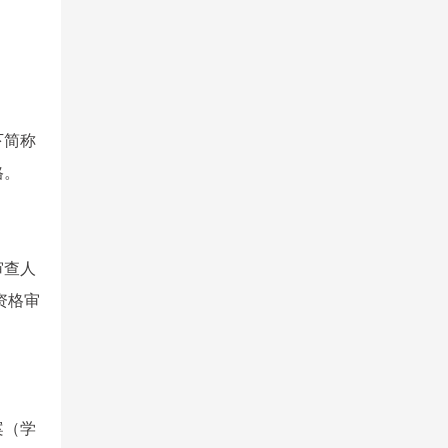
下简称
格。
审查人
资格审
案（学