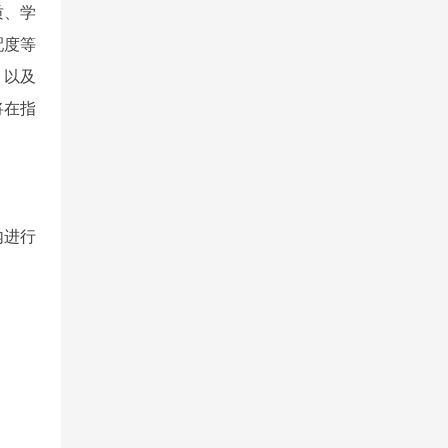
质、学
配度等
，以及
将在指
内进行