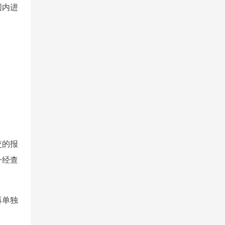
围内进
交的报
一经查
再单独