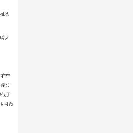
按照系
应聘人
将在中
贯穿公
得低于
招聘岗