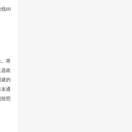
线60
象。将
人选政
回避的
有未通
则按照