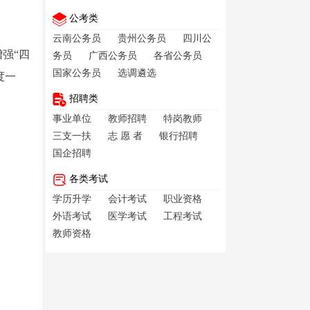
公考类
云南公务员
贵州公务员
四川公
强“四
务员
广西公务员
各省公务员
国家公务员
选调遴选
度一
招聘类
事业单位
教师招聘
特岗教师
三支一扶
志 愿 者
银行招聘
国企招聘
各类考试
学历升学
会计考试
职业资格
外语考试
医学考试
工程考试
教师资格