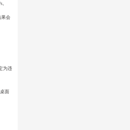
s。
结果会
定为违
题桌面