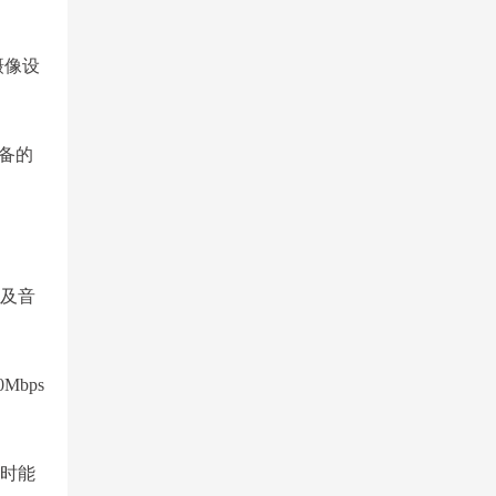
摄像设
设备的
以及音
bps
障时能