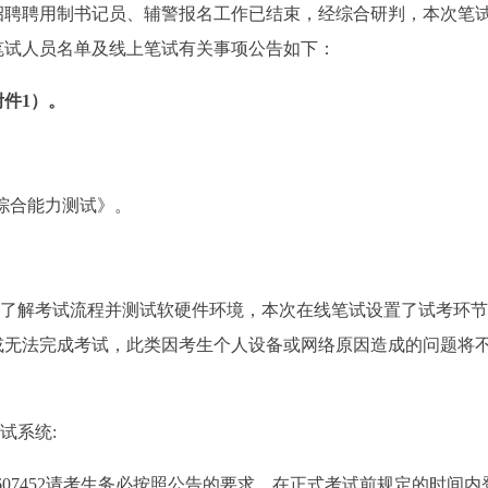
开招聘聘用制书记员、辅警报名工作已结束，经综合研判，本次笔
笔试人员名单及线上笔试有关事项公告如下：
件1）。
分钟《综合能力测试》。
，了解考试流程并测试软硬件环境，本次在线笔试设置了试考环
或无法完成考试，此类因考生个人设备或网络原因造成的问题将
试系统:
n/account/login/607452请考生务必按照公告的要求，在正式考试前规定的时