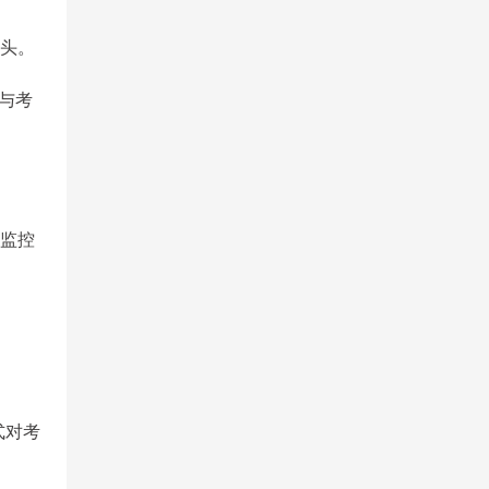
像头。
，与考
认监控
式对考