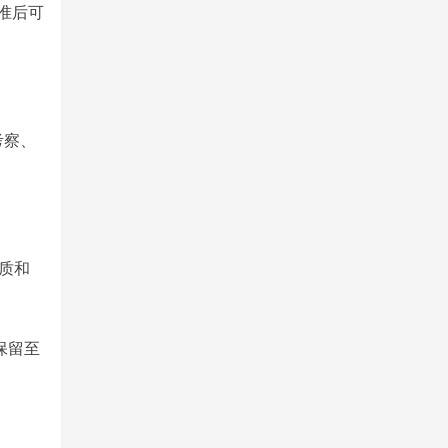
准后可
考察、
质和
保留至