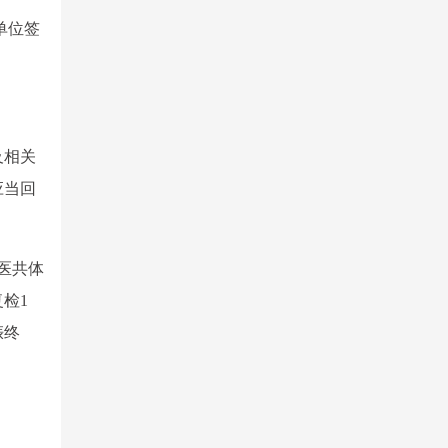
单位签
及相关
应当回
医共体
检1
娠终