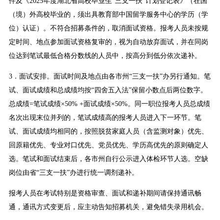
件及《2025年度湖北省高校毕业生“三支一扶”计划登记表》（在国
（境）外高校毕业的，须出具教育部中国留学服务中心的学历（学
位）认证）。不符合招募条件的，取消面试资格。报考人员未按规
定时间、地点参加面试资格复审的，视为自动放弃面试，并在同岗
位达到笔试最低合格分数线的人员中，按高分到低分依次递补。
3．面试安排。面试时间及地点由各市州“三支一扶”办另行通知。笔
试、面试成绩和总成绩均按“四舍五入法”保留小数点后两位数字。
总成绩=笔试成绩×50% +面试成绩×50%。同一职位报考人员总成绩
名次出现末位并列的，笔试成绩高的报考人员进入下一环节。笔
试、面试成绩均相同的，按照脱贫家庭人员（含监测对象）优先、
回原籍优先、专业对口优先、党员优先、学历高优先的原则确定人
选。笔试和面试结束后，各市州自行公示进入体检环节人选。空缺
岗位由省“三支一扶”办进行统一调剂递补。
报考人员在考试特别是资格审查、面试和递补期间请保持通讯畅
通，通讯方式变更后，应主动告知招募机关，避免错失录用机会。