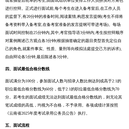
或者抽签后轮单的考生,由面试组织单位安排工作人员扮演对方角色
进行控辩。正式进行面试前,每个考生在进入备考室后,在工作人员
的监督下,有20分钟的准备时间,阅读案情,构思发言提纲(考生不得将
备考资料带入备考室,在备考室准备的发言提纲可带进考场)。每场
面试时间控制在25分钟内,其中,考官指导语3分钟内;考生按控辩顺序
对案例阐述己方观点各3分钟(根据抽签确定的题目类型首先定位自
己的角色,就案件事实、性质、量刑等向模拟法庭提交己方的诉求),
自由辩论各5分钟,最后陈述各3分钟。
四、面试最低合格分数线
面试满分为100分，参加面试人数与招录人数比例达到或高于2:1的
职位最低合格分数线为60分，低于2:1的职位最低合格分数线为70
分。若考生的面试成绩无法达到面试最低合格分数线的，则无论其
笔试成绩的高低，均视为不合格，不予录用。各项成绩计算按照
《云南省2025年度考试录用公务员公告》执行。
五、面试流程